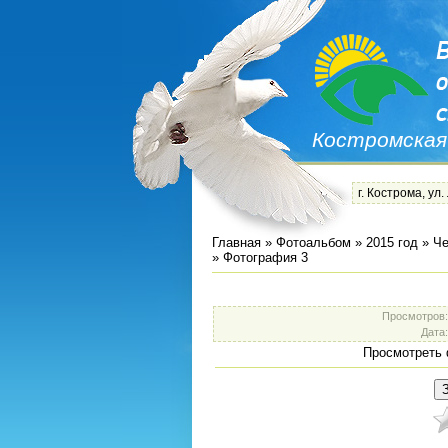
Костромская
г. Кострома, ул.
Главная
»
Фотоальбом
»
2015 год
»
Че
» Фотография 3
Просмотров
Дата
Просмотреть 