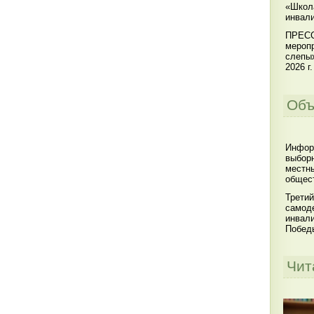
«Школ
инвал
ПРЕСС
меропр
слепы
2026 г.
Объ
Инфор
выбор
местны
общест
Третий
самоде
инвал
Побед
Чит