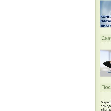
Ска
Пос
Мараф
самодо
«Волжс