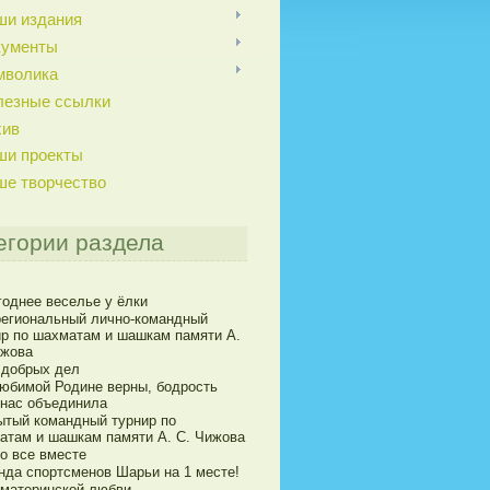
ши издания
кументы
мволика
лезные ссылки
хив
ши проекты
ше творчество
егории раздела
годнее веселье у ёлки
егиональный лично-командный
ир по шахматам и шашкам памяти А.
ижова
 добрых дел
юбимой Родине верны, бодрость
 нас объединила
ытый командный турнир по
атам и шашкам памяти А. С. Чижова
о все вместе
нда спортсменов Шарьи на 1 месте!
 материнской любви