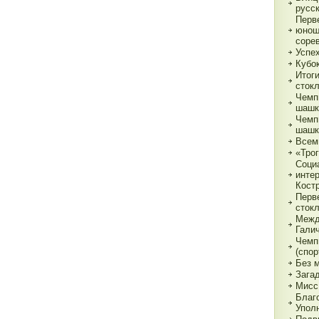
русс
Перв
юнош
соре
Успе
Кубок
Итог
сток
Чемп
шашк
Чемп
шашк
Всем
«Трог
Соци
инте
Кост
Перв
сток
Межд
Гали
Чемп
(спор
Без 
Зага
Мисс
Благ
Упол