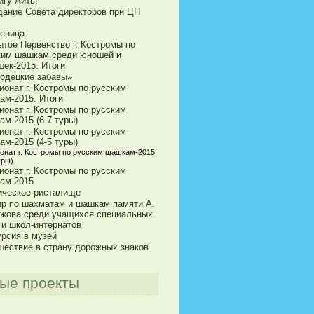
игу жить!
дание Совета директоров при ЦП
еница
ытое Первенство г. Костромы по
ким шашкам среди юношей и
шек-2015. Итоги
одецкие забавы»
ионат г. Костромы по русским
ам-2015. Итоги
ионат г. Костромы по русским
м-2015 (6-7 туры)
ионат г. Костромы по русским
м-2015 (4-5 туры)
онат г. Костромы по русским шашкам-2015
уры)
ионат г. Костромы по русским
ам-2015
ическое ристалище
ир по шахматам и шашкам памяти А.
ижова среди учащихся специальных
 и школ-интернатов
урсия в музей
шествие в страну дорожных знаков
ые проекты