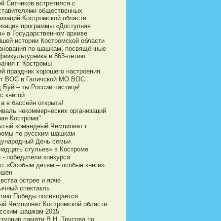
ей Ситников встретился с
ставителями общественных
низаций Костромской области
изация программы «Доступная
а» в Государственном архиве
йшей истории Костромской области
внования по шашкам, посвящённые
физкультурника и 863-летию
ания г. Костромы
ий праздник хорошего настроения
ет ВОС в Галичской МО ВОС
 Буй – ты России частица!
с книгой
а в бассейн открыта!
иваль некоммерческих организаций
рая Кострома"
ытый командный Чемпионат г.
ромы по русским шашкам
ународный День семьи
надцать стульев» в Костроме
 - победители конкурса
кт «Особым детям – особые книги»
ршен
вства острее и ярче
ычный спектакль
етию Победы посвящается
ый Чемпионат Костромской области
усским шашкам-2015
турнир памяти В.Н. Трусова по