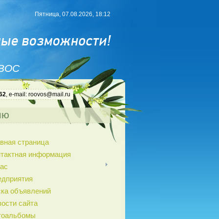
Пятница, 07.08.2026, 18:12
 ВОС
62
, e-mail: roovos@mail.ru
ню
вная страница
нтактная информация
ас
едприятия
ка объявлений
ости сайта
тоальбомы