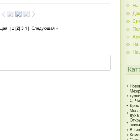
На
До
Си
ущая
|
1
[
2
]
3
4
|
Следующая »
По
Ар
На
На
Кат
Ново
Межр
турн
С. Ч
День
Мы л
духа
Откр
шахм
В кин
Кома
Свет