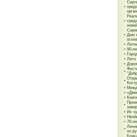
Серг
пред
орга
Реал
сред
нове
Соре
Дню 
основ
Летн
90-л
Город
Лето 
Дорог
Фест
"Доб
Откр
Кост
Межд
«Две
Книги
Прое
заве
Их чу
Необ
70-л
Личн
по р
Блиц-