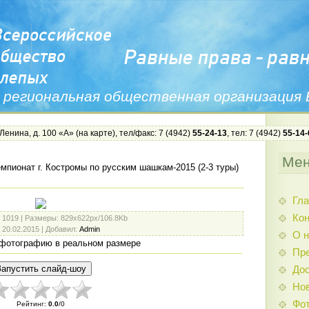
 региональная общественная организация
 Ленина, д. 100 «А» (
на карте
), тел/факс: 7 (4942)
55-24-13
, тел: 7 (4942)
55-14-
Ме
мпионат г. Костромы по русским шашкам-2015 (2-3 туры)
Гла
Ко
: 1019 |
Размеры
: 829x622px/106.8Kb
: 20.02.2015 |
Добавил
:
Admin
О н
фотографию в реальном размере
Пр
Дос
Нов
Фо
Рейтинг
:
0.0
/
0