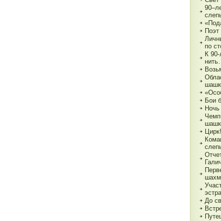
90–л
слеп
«Под
Поэт
Личн
по с
К 90
нить
Возь
Обла
шашк
«Осо
Бои 
Ночь
Чемп
шашк
Цирк!
Кома
слеп
Отче
Гали
Перв
шахм
Учас
эстр
До с
Встре
Путе