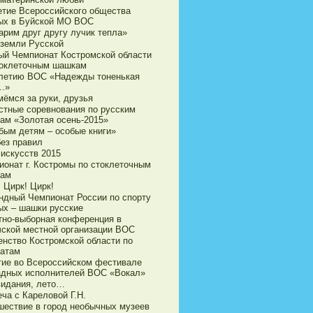
етие Всероссийского общества
ых в Буйской МО ВОС
арим друг другу лучик тепла»
 земли Русской
ый Чемпионат Костромской области
токлеточным шашкам
-летию ВОС «Надежды тоненькая
…»
мёмся за руки, друзья
стные соревнования по русским
ам «Золотая осень-2015»
бым детям – особые книги»
без правил
 искусств 2015
ионат г. Костромы по стоклеточным
ам
 Цирк! Цирк!
ндный Чемпионат России по спорту
ых – шашки русские
тно-выборная конференция в
чской местной организации ВОС
енство Костромской области по
атам
тие во Всероссийском фестивале
адных исполнителей ВОС «Вокал»
видания, лето…
ча с Кареловой Г.Н.
шествие в город необычных музеев