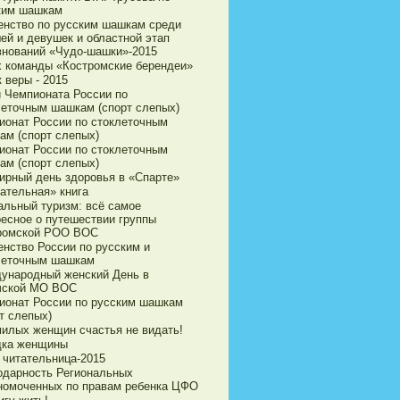
ким шашкам
енство по русским шашкам среди
ей и девушек и областной этап
внований «Чудо-шашки»-2015
х команды «Костромские берендеи»
 веры - 2015
и Чемпионата России по
леточным шашкам (спорт слепых)
ионат России по стоклеточным
ам (спорт слепых)
ионат России по стоклеточным
ам (спорт слепых)
ирный день здоровья в «Спарте»
ательная» книга
альный туризм: всё самое
ресное о путешествии группы
ромской РОО ВОС
енство России по русским и
леточным шашкам
ународный женский День в
чской МО ВОС
ионат России по русским шашкам
т слепых)
милых женщин счастья не видать!
дка женщины
 читательница-2015
одарность Региональных
номоченных по правам ребенка ЦФО