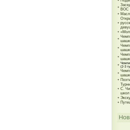
Подв
Засе
ВОС
Масл
Откр
русс
деву
«Мол
Чемп
шашк
Чемп
шашка
Чемп
шашка
Чемпи
(2-3 т
Чемп
шашк
Поэт
Турн
С. Ч
школ
Экск
Путе
Нов