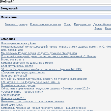
[
Мой сайт
]
Вход на сайт
Меню сайта
Главная страница
Контактная информация
О нас
Предприятия
Доска объявл
Архив
Наш
Categories
Новогоднее веселье у ёлки
Межрегиональный лично-командный турнир по шахматам и шашкам памяти А. С. Чиж
День добрых дел
Мы любимой Родине верны, бодрость духа нас объединила
Открытый командный турнир по шахматам и шашкам памяти А. С. Чижова
В кино все вместе
Команда спортсменов Шарьи на 1 месте!
Свет материнской любви
90–летие Всероссийского общества слепых в Буйской МО ВОС
«Подарим друг другу лучик тепла»
Поэт земли Русской
Личный Чемпионат Костромской области по стоклеточным шашкам
К 90-летию ВОС «Надежды тоненькая нить…»
Возьмёмся за руки, друзья
Областные соревнования по русским шашкам «Золотая осень-2015»
«Особым детям – особые книги»
Бои без правил
Ночь искусств 2015
Чемпионат г. Костромы по стоклеточным шашкам
Цирк! Цирк! Цирк!
Командный Чемпионат России по спорту слепых – шашки русские
Отчетно-выборная конференция в Галичской местной организации ВОС