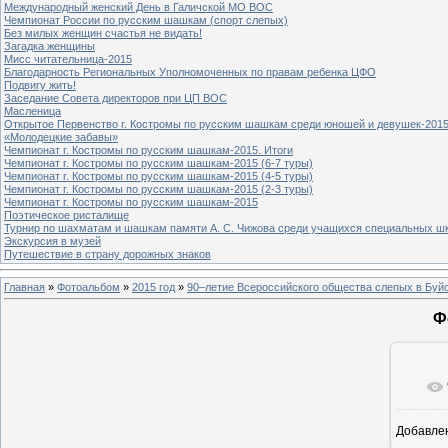
Международный женский День в Галичской МО ВОС
Чемпионат России по русским шашкам (спорт слепых)
Без милых женщин счастья не видать!
Загадка женщины
Мисс читательница-2015
Благодарность Региональных Уполномоченных по правам ребенка ЦФО
Подвигу жить!
Заседание Совета директоров при ЦП ВОС
Масленица
Открытое Первенство г. Костромы по русским шашкам среди юношей и девушек-2015
«Молодецкие забавы»
Чемпионат г. Костромы по русским шашкам-2015. Итоги
Чемпионат г. Костромы по русским шашкам-2015 (6-7 туры)
Чемпионат г. Костромы по русским шашкам-2015 (4-5 туры)
Чемпионат г. Костромы по русским шашкам-2015 (2-3 туры)
Чемпионат г. Костромы по русским шашкам-2015
Поэтическое ристалище
Турнир по шахматам и шашкам памяти А. С. Чижова среди учащихся специальных шк
Экскурсия в музей
Путешествие в страну дорожных знаков
Главная
»
Фотоальбом
»
2015 год
»
90–летие Всероссийского общества слепых в Бу
Ф
Добавле
1