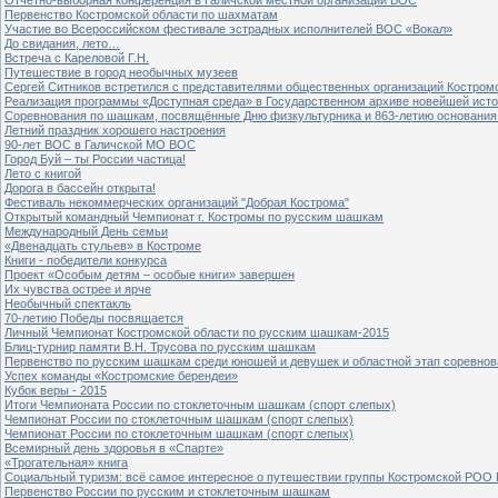
Первенство Костромской области по шахматам
Участие во Всероссийском фестивале эстрадных исполнителей ВОС «Вокал»
До свидания, лето…
Встреча с Кареловой Г.Н.
Путешествие в город необычных музеев
Сергей Ситников встретился с представителями общественных организаций Костром
Реализация программы «Доступная среда» в Государственном архиве новейшей исто
Соревнования по шашкам, посвящённые Дню физкультурника и 863-летию основания 
Летний праздник хорошего настроения
90-лет ВОС в Галичской МО ВОС
Город Буй – ты России частица!
Лето с книгой
Дорога в бассейн открыта!
Фестиваль некоммерческих организаций "Добрая Кострома"
Открытый командный Чемпионат г. Костромы по русским шашкам
Международный День семьи
«Двенадцать стульев» в Костроме
Книги - победители конкурса
Проект «Особым детям – особые книги» завершен
Их чувства острее и ярче
Необычный спектакль
70-летию Победы посвящается
Личный Чемпионат Костромской области по русским шашкам-2015
Блиц-турнир памяти В.Н. Трусова по русским шашкам
Первенство по русским шашкам среди юношей и девушек и областной этап соревно
Успех команды «Костромские берендеи»
Кубок веры - 2015
Итоги Чемпионата России по стоклеточным шашкам (спорт слепых)
Чемпионат России по стоклеточным шашкам (спорт слепых)
Чемпионат России по стоклеточным шашкам (спорт слепых)
Всемирный день здоровья в «Спарте»
«Трогательная» книга
Социальный туризм: всё самое интересное о путешествии группы Костромской РОО
Первенство России по русским и стоклеточным шашкам