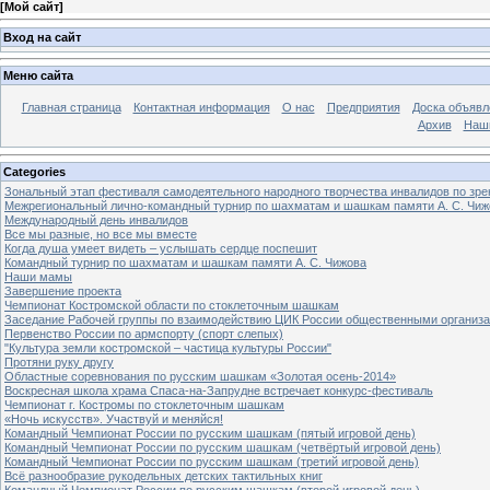
[
Мой сайт
]
Вход на сайт
Меню сайта
Главная страница
Контактная информация
О нас
Предприятия
Доска объявл
Архив
Наш
Categories
Зональный этап фестиваля самодеятельного народного творчества инвалидов по з
Межрегиональный лично-командный турнир по шахматам и шашкам памяти А. С. Чиж
Международный день инвалидов
Все мы разные, но все мы вместе
Когда душа умеет видеть – услышать сердце поспешит
Командный турнир по шахматам и шашкам памяти А. С. Чижова
Наши мамы
Завершение проекта
Чемпионат Костромской области по стоклеточным шашкам
Заседание Рабочей группы по взаимодействию ЦИК России общественными организ
Первенство России по армспорту (спорт слепых)
"Культура земли костромской – частица культуры России"
Протяни руку другу
Областные соревнования по русским шашкам «Золотая осень-2014»
Воскресная школа храма Спаса-на-Запрудне встречает конкурс-фестиваль
Чемпионат г. Костромы по стоклеточным шашкам
«Ночь искусств». Участвуй и меняйся!
Командный Чемпионат России по русским шашкам (пятый игровой день)
Командный Чемпионат России по русским шашкам (четвёртый игровой день)
Командный Чемпионат России по русским шашкам (третий игровой день)
Всё разнообразие рукодельных детских тактильных книг
Командный Чемпионат России по русским шашкам (второй игровой день)