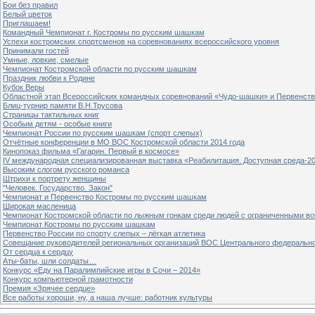
Бои без правил
Белый цветок
Приглашаем!
Командный Чемпионат г. Костромы по русским шашкам
Успехи костромских спортсменов на соревнованиях всероссийского уровня
Принимали гостей
Умные, ловкие, смелые
Чемпионат Костромской области по русским шашкам
Праздник любви к Родине
Кубок Веры
Областной этап Всероссийских командных соревнований «Чудо-шашки» и Первенст
Блиц-турнир памяти В.Н.Трусова
Страницы тактильных книг
Особым детям - особые книги
Чемпионат России по русским шашкам (спорт слепых)
Отчётные конференции в МО ВОС Костромской области 2014 года
Кинопоказ фильма «Гагарин. Первый в космосе»
IV международная специализированная выставка «Реабилитация. Доступная среда-2
Высоким слогом русского романса
Штрихи к портрету женщины
"Человек. Государство. Закон"
Чемпионат и Первенство Костромы по русским шашкам
Широкая масленица
Чемпионат Костромской области по лыжным гонкам среди людей с ограниченными в
Чемпионат Костромы по русским шашкам
Первенство России по спорту слепых – лёгкая атлетика
Совещание руководителей региональных организаций ВОС Центрального федерально
От сердца к сердцу
Аты-баты, шли солдаты…
Конкурс «Еду на Паралимпийские игры в Сочи – 2014»
Конкурс компьютерной грамотности
Премия «Зрячее сердце»
Все работы хороши, ну, а наша лучше: работник культуры