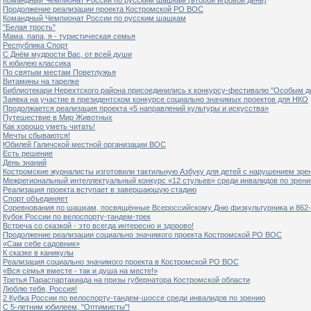
Продолжение реализации проекта Костромской РО ВОС
Командный Чемпионат России по русским шашкам
"Белая трость"
Мама, папа, я - туристическая семья
Республика Спорт
С Днём мудрости Вас, от всей души
К юбилею классика
По святым местам Поветлужья
Витамины на тарелке
Библиотекари Нерехтского района присоединились к конкурсу-фестивалю "Особым дет
Заявка на участие в президентском конкурсе социально значимых проектов для НКО
Продолжается реализация проекта «5 направлений культуры и искусства»
Путешествие в Мир Животных
Как хорошо уметь читать!
Мечты сбываются!
Юбилей Галичской местной организации ВОС
Есть решение
День знаний
Костромские журналисты изготовили тактильную Азбуку для детей с нарушением зре
Межрегиональный интеллектуальный конкурс «12 стульев» среди инвалидов по зрен
Реализация проекта вступает в завершающую стадию
Спорт объединяет
Соревнования по шашкам, посвящённые Всероссийскому Дню физкультурника и 862-
Кубок России по велоспорту-тандем-трек
Встреча со сказкой - это всегда интересно и здорово!
Продолжение реализации социально значимого проекта Костромской РО ВОС
«Сам себе садовник»
К сказке в каникулы
Реализация социально значимого проекта в Костромской РО ВОС
«Вся семья вместе - так и душа на месте!»
Третья Параспартакиада на призы губернатора Костромской области
Люблю тебя, Россия!
2 Кубка России по велоспорту-тандем-шоссе среди инвалидов по зрению
С 5-летним юбилеем, "Оптимисты"!