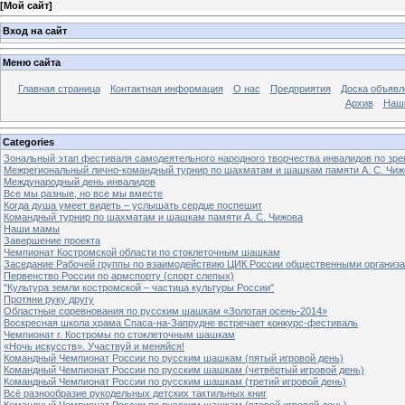
[
Мой сайт
]
Вход на сайт
Меню сайта
Главная страница
Контактная информация
О нас
Предприятия
Доска объявл
Архив
Наш
Categories
Зональный этап фестиваля самодеятельного народного творчества инвалидов по з
Межрегиональный лично-командный турнир по шахматам и шашкам памяти А. С. Чиж
Международный день инвалидов
Все мы разные, но все мы вместе
Когда душа умеет видеть – услышать сердце поспешит
Командный турнир по шахматам и шашкам памяти А. С. Чижова
Наши мамы
Завершение проекта
Чемпионат Костромской области по стоклеточным шашкам
Заседание Рабочей группы по взаимодействию ЦИК России общественными организ
Первенство России по армспорту (спорт слепых)
"Культура земли костромской – частица культуры России"
Протяни руку другу
Областные соревнования по русским шашкам «Золотая осень-2014»
Воскресная школа храма Спаса-на-Запрудне встречает конкурс-фестиваль
Чемпионат г. Костромы по стоклеточным шашкам
«Ночь искусств». Участвуй и меняйся!
Командный Чемпионат России по русским шашкам (пятый игровой день)
Командный Чемпионат России по русским шашкам (четвёртый игровой день)
Командный Чемпионат России по русским шашкам (третий игровой день)
Всё разнообразие рукодельных детских тактильных книг
Командный Чемпионат России по русским шашкам (второй игровой день)