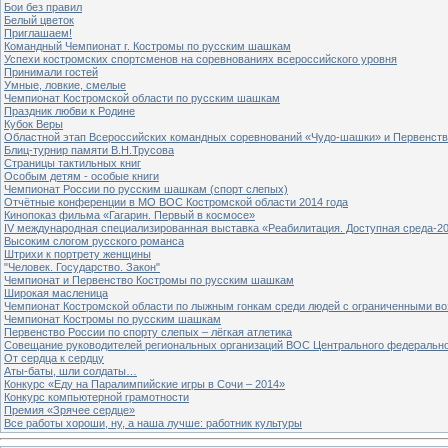
Бои без правил
Белый цветок
Приглашаем!
Командный Чемпионат г. Костромы по русским шашкам
Успехи костромских спортсменов на соревнованиях всероссийского уровня
Принимали гостей
Умные, ловкие, смелые
Чемпионат Костромской области по русским шашкам
Праздник любви к Родине
Кубок Веры
Областной этап Всероссийских командных соревнований «Чудо-шашки» и Первенст
Блиц-турнир памяти В.Н.Трусова
Страницы тактильных книг
Особым детям - особые книги
Чемпионат России по русским шашкам (спорт слепых)
Отчётные конференции в МО ВОС Костромской области 2014 года
Кинопоказ фильма «Гагарин. Первый в космосе»
IV международная специализированная выставка «Реабилитация. Доступная среда-2
Высоким слогом русского романса
Штрихи к портрету женщины
"Человек. Государство. Закон"
Чемпионат и Первенство Костромы по русским шашкам
Широкая масленица
Чемпионат Костромской области по лыжным гонкам среди людей с ограниченными в
Чемпионат Костромы по русским шашкам
Первенство России по спорту слепых – лёгкая атлетика
Совещание руководителей региональных организаций ВОС Центрального федерально
От сердца к сердцу
Аты-баты, шли солдаты…
Конкурс «Еду на Паралимпийские игры в Сочи – 2014»
Конкурс компьютерной грамотности
Премия «Зрячее сердце»
Все работы хороши, ну, а наша лучше: работник культуры