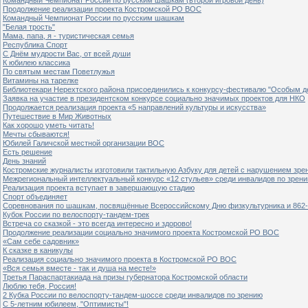
Продолжение реализации проекта Костромской РО ВОС
Командный Чемпионат России по русским шашкам
"Белая трость"
Мама, папа, я - туристическая семья
Республика Спорт
С Днём мудрости Вас, от всей души
К юбилею классика
По святым местам Поветлужья
Витамины на тарелке
Библиотекари Нерехтского района присоединились к конкурсу-фестивалю "Особым дет
Заявка на участие в президентском конкурсе социально значимых проектов для НКО
Продолжается реализация проекта «5 направлений культуры и искусства»
Путешествие в Мир Животных
Как хорошо уметь читать!
Мечты сбываются!
Юбилей Галичской местной организации ВОС
Есть решение
День знаний
Костромские журналисты изготовили тактильную Азбуку для детей с нарушением зре
Межрегиональный интеллектуальный конкурс «12 стульев» среди инвалидов по зрен
Реализация проекта вступает в завершающую стадию
Спорт объединяет
Соревнования по шашкам, посвящённые Всероссийскому Дню физкультурника и 862-
Кубок России по велоспорту-тандем-трек
Встреча со сказкой - это всегда интересно и здорово!
Продолжение реализации социально значимого проекта Костромской РО ВОС
«Сам себе садовник»
К сказке в каникулы
Реализация социально значимого проекта в Костромской РО ВОС
«Вся семья вместе - так и душа на месте!»
Третья Параспартакиада на призы губернатора Костромской области
Люблю тебя, Россия!
2 Кубка России по велоспорту-тандем-шоссе среди инвалидов по зрению
С 5-летним юбилеем, "Оптимисты"!