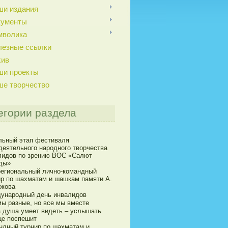
ши издания
кументы
мволика
лезные ссылки
хив
ши проекты
ше творчество
егории раздела
льный этап фестиваля
деятельного народного творчества
лидов по зрению ВОС «Салют
ды»
егиональный лично-командный
ир по шахматам и шашкам памяти А.
ижова
ународный день инвалидов
мы разные, но все мы вместе
а душа умеет видеть – услышать
це поспешит
ндный турнир по шахматам и