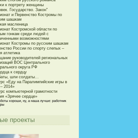
хи к портрету женщины
век. Государство. Закон"
ионат и Первенство Костромы по
ким шашкам
кая масленица
ионат Костромской области по
ым гонкам среди людей с
ниченными возможностями
ионат Костромы по русским шашкам
енство России по спорту слепых –
я атлетика
щание руководителей региональных
низаций ВОС Центрального
рального округа РФ
ердца к сердцу
баты, шли солдаты…
урс «Еду на Паралимпийские игры в
 – 2014»
урс компьютерной грамотности
ия «Зрячее сердце»
аботы хороши, ну, а наша лучше: работник
уры
ые проекты