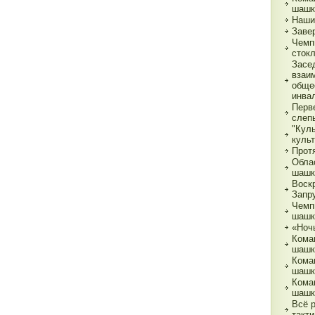
шашк
Наши
Заве
Чемп
сток
Засе
взаи
обще
инва
Перв
слеп
"Кул
куль
Прот
Обла
шашк
Воск
Запр
Чемп
шашк
«Ночь
Кома
шашк
Кома
шашк
Кома
шашк
Всё 
такти