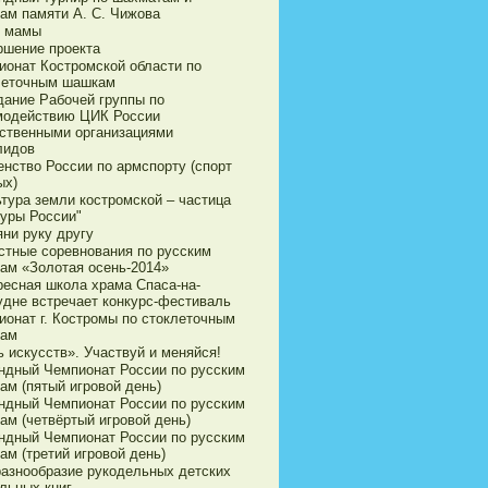
ам памяти А. С. Чижова
 мамы
ршение проекта
ионат Костромской области по
леточным шашкам
дание Рабочей группы по
модействию ЦИК России
ственными организациями
лидов
енство России по армспорту (спорт
ых)
ьтура земли костромской – частица
туры России"
яни руку другу
стные соревнования по русским
ам «Золотая осень-2014»
ресная школа храма Спаса-на-
удне встречает конкурс-фестиваль
ионат г. Костромы по стоклеточным
ам
 искусств». Участвуй и меняйся!
ндный Чемпионат России по русским
ам (пятый игровой день)
ндный Чемпионат России по русским
ам (четвёртый игровой день)
ндный Чемпионат России по русским
ам (третий игровой день)
разнообразие рукодельных детских
льных книг