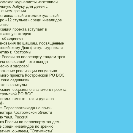
ромские журналисты изготовили
ильную Азбуку для детей с
шением зрения
егиональный интеллектуальный
урс «12 стульев» среди инвалидов
рению
зация проекта вступает в
ршающую стадию
т объединяет
внования по шашкам, посвящённые
оссийскому Дню физкультурника и
етию г. Костромы
к России по велоспорту-тандем-трек
ча со сказкой - это всегда
есно и здорово!
олжение реализации социально
имого проекта Костромской РО ВОС
 себе садовник»
зке в каникулы
изация социально значимого проекта
стромской РО ВОС
семья вместе - так и душа на
е!»
ья Параспартакиада на призы
рнатора Костромской области
ю тебя, Россия!
ка России по велоспорту-тандем-
е среди инвалидов по зрению
летним юбилеем, "Оптимисты"!