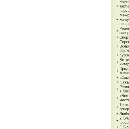
Кост
такт
нару
Межр
конк
по з
Реали
заве
Спор
Соре
Всер
862-л
Кубо
Встре
интер
Прод
знач
«Сам
К ска
Реал
в Ко
«Вся 
мест
Трет
губе
Любл
2 Куб
шосс
С 5-