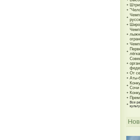
Штри
"Чело
Чемп
русс
Широ
Чемп
лыжн
огра
Чемп
Перв
лёгка
Сове
орга
феде
От с
Аты-
Конк
Сочи
Конк
Прем
Все р
культ
Нов