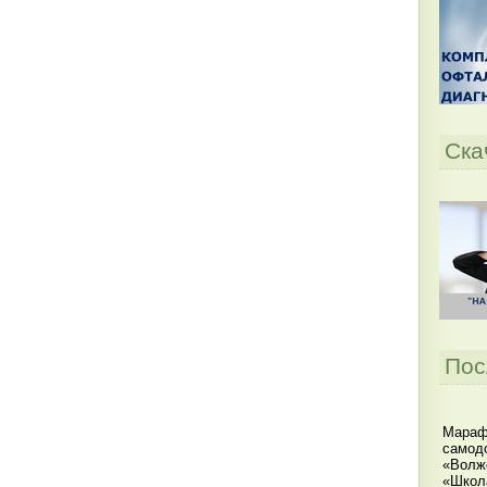
Ска
Пос
Мараф
самодо
«Волжс
«Школ