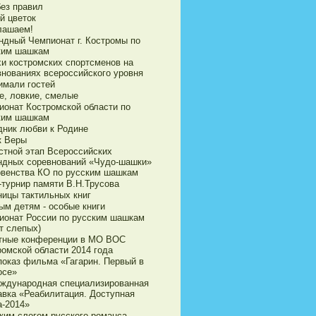
без правил
й цветок
лашаем!
ндный Чемпионат г. Костромы по
ким шашкам
хи костромских спортсменов на
внованиях всероссийского уровня
имали гостей
е, ловкие, смелые
ионат Костромской области по
ким шашкам
дник любви к Родине
к Веры
стной этап Всероссийских
ндных соревнований «Чудо-шашки»
рвенства КО по русским шашкам
-турнир памяти В.Н.Трусова
ницы тактильных книг
ым детям - особые книги
ионат России по русским шашкам
т слепых)
тные конференции в МО ВОС
ромской области 2014 года
показ фильма «Гагарин. Первый в
осе»
еждународная специализированная
авка «Реабилитация. Доступная
а-2014»
ким слогом русского романса