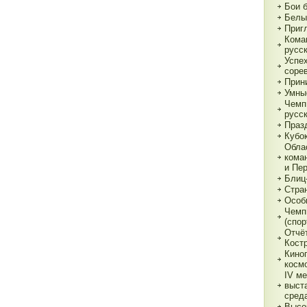
Бои 
Белы
Приг
Кома
русс
Успе
соре
Прин
Умны
Чемп
русс
Праз
Кубо
Обла
кома
и Пе
Блиц
Стра
Особ
Чемп
(спор
Отчё
Кост
Кино
косм
IV м
выст
сред
Высо