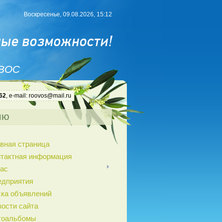
Воскресенье, 09.08.2026, 15:12
 ВОС
62
, e-mail: roovos@mail.ru
ню
вная страница
нтактная информация
ас
едприятия
ка объявлений
ости сайта
тоальбомы