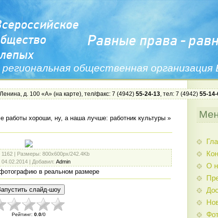
 региональная общественная организация
 Ленина, д. 100 «А» (
на карте
), тел/факс: 7 (4942)
55-24-13
, тел: 7 (4942)
55-14-
Ме
е работы хороши, ну, а наша лучше: работник культуры
»
Гла
Ко
: 1162 |
Размеры
: 800x600px/242.4Kb
: 04.02.2014 |
Добавил
:
Admin
О н
фотографию в реальном размере
Пр
Дос
Нов
Фо
Рейтинг
:
0.0
/
0