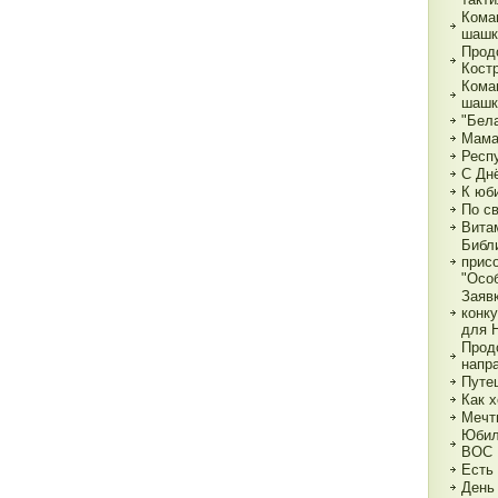
Кома
шашк
Прод
Кост
Кома
шашк
"Бела
Мама,
Респ
С Дн
К юб
По с
Вита
Библ
прис
"Особ
Заяв
конк
для 
Прод
напр
Путе
Как х
Мечт
Юбил
ВОС
Есть
День