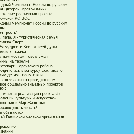
ндный Чемпионат России по русским
ам (второй игровой день)
олжение реализации проекта
ромской РО ВОС
ндный Чемпионат России по русским
ам
я трость"
 папа, я - туристическая семья
ублика Спорт
ём мудрости Вас, от всей души
илею классика
вятым местам Поветлужья
мины на тарелке
иотекари Нерехтского района
оединились к конкурсу-фестивалю
ым детям - особые книг...
ка на участие в президентском
урсе социально значимых проектов
НКО
олжается реализация проекта «5
авлений культуры и искусства»
шествие в Мир Животных
орошо уметь читать!
ы сбываются!
ей Галичской местной организации
 решение
 знаний