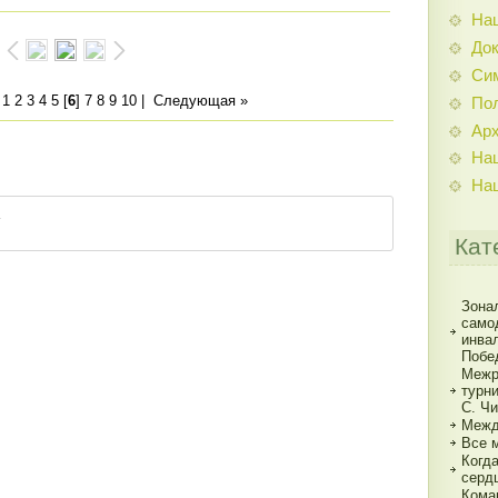
На
До
Си
|
1
2
3
4
5
[
6
]
7
8
9
10
|
Следующая »
По
Ар
На
На
Кат
Зона
само
инва
Побе
Межр
турн
С. Ч
Межд
Все 
Когд
серд
Кома