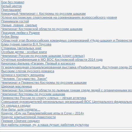
Бои без правил
Белый цветок
Приглашаем!
Командный Чемпионат г. Костромы по русским шашкам
Успехи костромских спортсменов на соревнованиях всероссийского уровня
Принимали гостей
Умные, ловкие, смелые
Чемпионат Костромской области по русским шашкам
Праздник любви к Родине
Кубок Веры
Областной этап Всероссийских командных соревнований «Чудо-шашки» и Первенст
Блиц-турнир памяти В.Н.Трусова
Страницы тактильных книг
Особым детям - особые книги
Чемпионат России по русским шашкам (спорт слепых)
Отчётные конференции в МО ВОС Костромской области 2014 года
Кинопоказ фильма «Гагарин. Первый в космосе»
IV международная специализированная выставка «Реабилитация. Доступная среда-2
Высоким слогом русского романса
Штрихи к портрету женщины
"Человек. Государство. Закон"
Чемпионат и Первенство Костромы по русским шашкам
Широкая масленица
Чемпионат Костромской области по лыжным гонкам среди людей с ограниченными в
Чемпионат Костромы по русским шашкам
Первенство России по спорту слепых – лёгкая атлетика
Совещание руководителей региональных организаций ВОС Центрального федерально
От сердца к сердцу
Аты-баты, шли солдаты…
Конкурс «Еду на Паралимпийские игры в Сочи – 2014»
Конкурс компьютерной грамотности
Премия «Зрячее сердце»
Все работы хороши, ну, а наша лучше: работник культуры