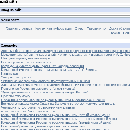
[
Мой сайт
]
Вход на сайт
Меню сайта
Главная страница
Контактная информация
О нас
Предприятия
Доска объявл
Архив
Наш
Categories
Зональный этап фестиваля самодеятельного народного творчества инвалидов по з
Межрегиональный лично-командный турнир по шахматам и шашкам памяти А. С. Чиж
Международный день инвалидов
Все мы разные, но все мы вместе
Когда душа умеет видеть – услышать сердце поспешит
Командный турнир по шахматам и шашкам памяти А. С. Чижова
Наши мамы
Завершение проекта
Чемпионат Костромской области по стоклеточным шашкам
Заседание Рабочей группы по взаимодействию ЦИК России общественными организ
Первенство России по армспорту (спорт слепых)
"Культура земли костромской – частица культуры России"
Протяни руку другу
Областные соревнования по русским шашкам «Золотая осень-2014»
Воскресная школа храма Спаса-на-Запрудне встречает конкурс-фестиваль
Чемпионат г. Костромы по стоклеточным шашкам
«Ночь искусств». Участвуй и меняйся!
Командный Чемпионат России по русским шашкам (пятый игровой день)
Командный Чемпионат России по русским шашкам (четвёртый игровой день)
Командный Чемпионат России по русским шашкам (третий игровой день)
Всё разнообразие рукодельных детских тактильных книг
Командный Чемпионат России по русским шашкам (второй игровой день)