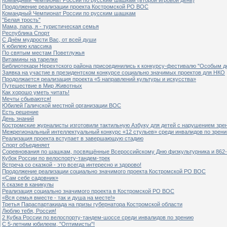
Продолжение реализации проекта Костромской РО ВОС
Командный Чемпионат России по русским шашкам
"Белая трость"
Мама, папа, я - туристическая семья
Республика Спорт
С Днём мудрости Вас, от всей души
К юбилею классика
По святым местам Поветлужья
Витамины на тарелке
Библиотекари Нерехтского района присоединились к конкурсу-фестивалю "Особым дет
Заявка на участие в президентском конкурсе социально значимых проектов для НКО
Продолжается реализация проекта «5 направлений культуры и искусства»
Путешествие в Мир Животных
Как хорошо уметь читать!
Мечты сбываются!
Юбилей Галичской местной организации ВОС
Есть решение
День знаний
Костромские журналисты изготовили тактильную Азбуку для детей с нарушением зре
Межрегиональный интеллектуальный конкурс «12 стульев» среди инвалидов по зрен
Реализация проекта вступает в завершающую стадию
Спорт объединяет
Соревнования по шашкам, посвящённые Всероссийскому Дню физкультурника и 862-
Кубок России по велоспорту-тандем-трек
Встреча со сказкой - это всегда интересно и здорово!
Продолжение реализации социально значимого проекта Костромской РО ВОС
«Сам себе садовник»
К сказке в каникулы
Реализация социально значимого проекта в Костромской РО ВОС
«Вся семья вместе - так и душа на месте!»
Третья Параспартакиада на призы губернатора Костромской области
Люблю тебя, Россия!
2 Кубка России по велоспорту-тандем-шоссе среди инвалидов по зрению
С 5-летним юбилеем, "Оптимисты"!