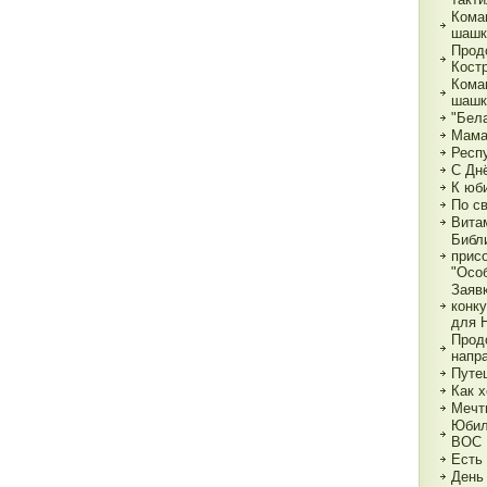
Кома
шашк
Прод
Кост
Кома
шашк
"Бела
Мама,
Респ
С Дн
К юб
По с
Вита
Библ
прис
"Особ
Заяв
конк
для 
Прод
напр
Путе
Как х
Мечт
Юбил
ВОС
Есть
День