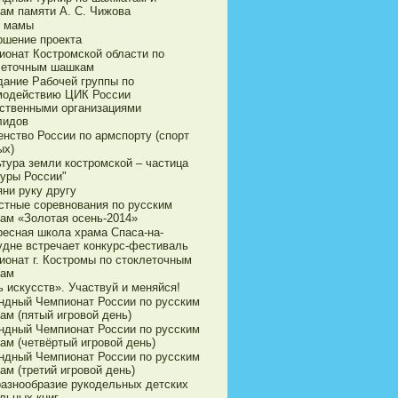
ам памяти А. С. Чижова
 мамы
ршение проекта
ионат Костромской области по
леточным шашкам
дание Рабочей группы по
модействию ЦИК России
ственными организациями
лидов
енство России по армспорту (спорт
ых)
ьтура земли костромской – частица
туры России"
яни руку другу
стные соревнования по русским
ам «Золотая осень-2014»
ресная школа храма Спаса-на-
удне встречает конкурс-фестиваль
ионат г. Костромы по стоклеточным
ам
 искусств». Участвуй и меняйся!
ндный Чемпионат России по русским
ам (пятый игровой день)
ндный Чемпионат России по русским
ам (четвёртый игровой день)
ндный Чемпионат России по русским
ам (третий игровой день)
разнообразие рукодельных детских
льных книг