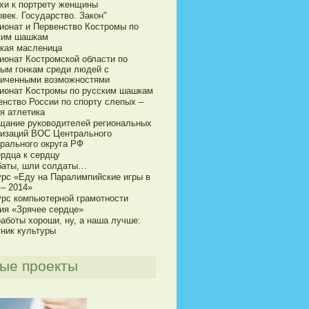
хи к портрету женщины
век. Государство. Закон"
ионат и Первенство Костромы по
ким шашкам
кая масленица
ионат Костромской области по
ым гонкам среди людей с
ниченными возможностями
ионат Костромы по русским шашкам
енство России по спорту слепых –
я атлетика
щание руководителей региональных
низаций ВОС Центрального
рального округа РФ
ердца к сердцу
баты, шли солдаты…
урс «Еду на Паралимпийские игры в
 – 2014»
урс компьютерной грамотности
ия «Зрячее сердце»
аботы хороши, ну, а наша лучше:
тник культуры
ые проекты