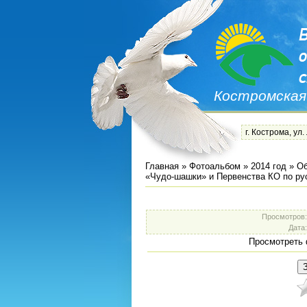
Костромская
г. Кострома, ул.
Главная
»
Фотоальбом
»
2014 год
»
Об
«Чудо-шашки» и Первенства КО по р
Просмотров
Дата
Просмотреть 