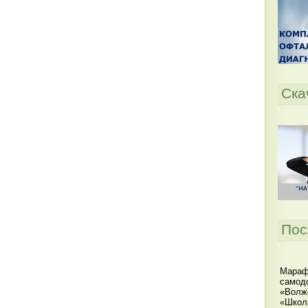
Ска
Пос
Мараф
самодо
«Волжс
«Школ