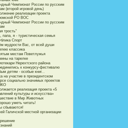
ндный Чемпионат России по русским
ам (второй игровой день)
олжение реализации проекта
ромской РО ВОС
ндный Чемпионат России по русским
ам
я трость"
 папа, я - туристическая семья
ублика Спорт
ём мудрости Вас, от всей души
илею классика
вятым местам Поветлужья
мины на тарелке
иотекари Нерехтского района
оединились к конкурсу-фестивалю
ым детям - особые книг...
ка на участие в президентском
урсе социально значимых проектов
НКО
олжается реализация проекта «5
авлений культуры и искусства»
шествие в Мир Животных
орошо уметь читать!
ы сбываются!
ей Галичской местной организации
 решение
 знаний