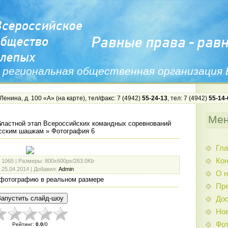
 региональная общественная организация
 Ленина, д. 100 «А» (
на карте
), тел/факс: 7 (4942)
55-24-13
, тел: 7 (4942)
55-14-
Ме
ластной этап Всероссийских командных соревнований
усским шашкам
» Фотография 6
Гла
Ко
: 1065 |
Размеры
: 800x600px/263.0Kb
: 25.04.2014 |
Добавил
:
Admin
О н
фотографию в реальном размере
Пр
Дос
Нов
Фо
Рейтинг
:
0.0
/
0