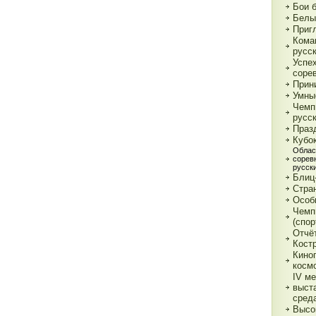
Бои 
Белы
Приг
Кома
русс
Успе
соре
Прин
Умны
Чемп
русс
Праз
Кубо
Облас
сорев
русск
Блиц
Стра
Особ
Чемп
(спор
Отчё
Кост
Кино
косм
IV м
выст
сред
Высо