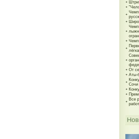
Штри
"Чело
Чемп
русс
Широ
Чемп
лыжн
огра
Чемп
Перв
лёгка
Сове
орга
феде
От с
Аты-
Конк
Сочи
Конк
Прем
Все р
рабо
Нов