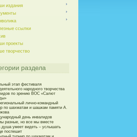
ши издания
кументы
мволика
лезные ссылки
хив
ши проекты
ше творчество
егории раздела
льный этап фестиваля
деятельного народного творчества
лидов по зрению ВОС «Салют
ды»
егиональный лично-командный
ир по шахматам и шашкам памяти А.
ижова
ународный день инвалидов
мы разные, но все мы вместе
а душа умеет видеть – услышать
це поспешит
ндный турнир по шахматам и