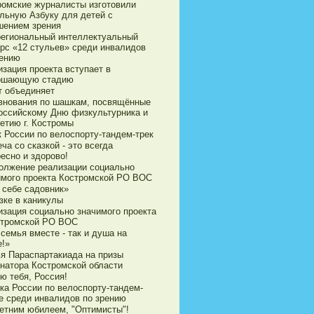
ромские журналисты изготовили
ильную Азбуку для детей с
шением зрения
егиональный интеллектуальный
урс «12 стульев» среди инвалидов
рению
зация проекта вступает в
ршающую стадию
т объединяет
внования по шашкам, посвящённые
оссийскому Дню физкультурника и
етию г. Костромы
к России по велоспорту-тандем-трек
ча со сказкой - это всегда
есно и здорово!
олжение реализации социально
имого проекта Костромской РО ВОС
 себе садовник»
зке в каникулы
изация социально значимого проекта
стромской РО ВОС
семья вместе - так и душа на
е!»
ья Параспартакиада на призы
рнатора Костромской области
ю тебя, Россия!
ка России по велоспорту-тандем-
е среди инвалидов по зрению
летним юбилеем, "Оптимисты"!