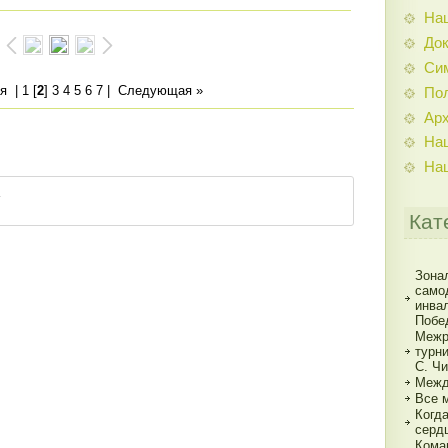
На
До
Си
я
|
1
[
2
]
3
4
5
6
7
|
Следующая »
По
Ар
На
На
Кат
Зона
само
инва
Побе
Межр
турн
С. Ч
Межд
Все 
Когд
серд
Кома