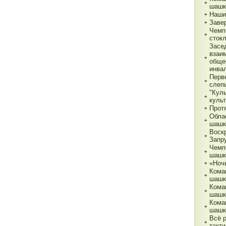
шашк
Наши
Заве
Чемп
сток
Засе
взаи
обще
инва
Перв
слеп
"Кул
куль
Прот
Обла
шашк
Воск
Запр
Чемп
шашк
«Ночь
Кома
шашк
Кома
шашк
Кома
шашк
Всё 
такти