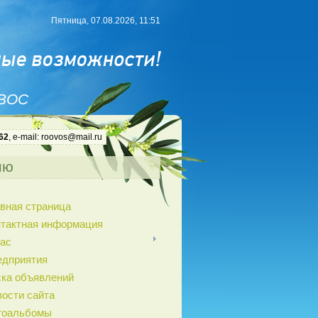
Пятница, 07.08.2026, 11:51
 ВОС
62
, e-mail: roovos@mail.ru
ню
вная страница
нтактная информация
ас
едприятия
ка объявлений
ости сайта
тоальбомы