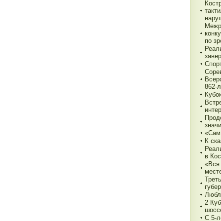
Кост
такт
нару
Межр
конк
по з
Реали
заве
Спор
Соре
Всер
862-л
Кубо
Встре
интер
Прод
знач
«Сам
К ска
Реал
в Ко
«Вся 
мест
Трет
губе
Любл
2 Куб
шосс
С 5-