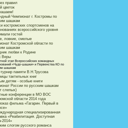
без правил
й цветок
лашаем!
ндный Чемпионат г. Костромы по
ким шашкам
хи костромских спортсменов на
внованиях всероссийского уровня
имали гостей
е, ловкие, смелые
ионат Костромской области по
ким шашкам
дник любви к Родине
к Веры
тной этап Всероссийских командных
нований «Чудо-шашки» и Первенства КО по
им шашкам
-турнир памяти В.Н.Трусова
ницы тактильных книг
ым детям - особые книги
ионат России по русским шашкам
т слепых)
тные конференции в МО ВОС
ромской области 2014 года
показ фильма «Гагарин. Первый в
осе»
еждународная специализированная
авка «Реабилитация. Доступная
а-2014»
ким слогом русского романса