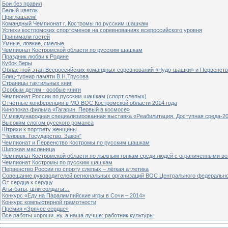
Бои без правил
Белый цветок
Приглашаем!
Командный Чемпионат г. Костромы по русским шашкам
Успехи костромских спортсменов на соревнованиях всероссийского уровня
Принимали гостей
Умные, ловкие, смелые
Чемпионат Костромской области по русским шашкам
Праздник любви к Родине
Кубок Веры
Областной этап Всероссийских командных соревнований «Чудо-шашки» и Первенст
Блиц-турнир памяти В.Н.Трусова
Страницы тактильных книг
Особым детям - особые книги
Чемпионат России по русским шашкам (спорт слепых)
Отчётные конференции в МО ВОС Костромской области 2014 года
Кинопоказ фильма «Гагарин. Первый в космосе»
IV международная специализированная выставка «Реабилитация. Доступная среда-2
Высоким слогом русского романса
Штрихи к портрету женщины
"Человек. Государство. Закон"
Чемпионат и Первенство Костромы по русским шашкам
Широкая масленица
Чемпионат Костромской области по лыжным гонкам среди людей с ограниченными в
Чемпионат Костромы по русским шашкам
Первенство России по спорту слепых – лёгкая атлетика
Совещание руководителей региональных организаций ВОС Центрального федерально
От сердца к сердцу
Аты-баты, шли солдаты…
Конкурс «Еду на Паралимпийские игры в Сочи – 2014»
Конкурс компьютерной грамотности
Премия «Зрячее сердце»
Все работы хороши, ну, а наша лучше: работник культуры