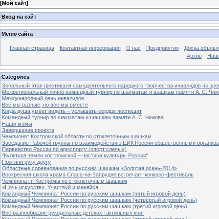
[
Мой сайт
]
Вход на сайт
Меню сайта
Главная страница
Контактная информация
О нас
Предприятия
Доска объявл
Архив
Наш
Categories
Зональный этап фестиваля самодеятельного народного творчества инвалидов по з
Межрегиональный лично-командный турнир по шахматам и шашкам памяти А. С. Чиж
Международный день инвалидов
Все мы разные, но все мы вместе
Когда душа умеет видеть – услышать сердце поспешит
Командный турнир по шахматам и шашкам памяти А. С. Чижова
Наши мамы
Завершение проекта
Чемпионат Костромской области по стоклеточным шашкам
Заседание Рабочей группы по взаимодействию ЦИК России общественными организ
Первенство России по армспорту (спорт слепых)
"Культура земли костромской – частица культуры России"
Протяни руку другу
Областные соревнования по русским шашкам «Золотая осень-2014»
Воскресная школа храма Спаса-на-Запрудне встречает конкурс-фестиваль
Чемпионат г. Костромы по стоклеточным шашкам
«Ночь искусств». Участвуй и меняйся!
Командный Чемпионат России по русским шашкам (пятый игровой день)
Командный Чемпионат России по русским шашкам (четвёртый игровой день)
Командный Чемпионат России по русским шашкам (третий игровой день)
Всё разнообразие рукодельных детских тактильных книг
Командный Чемпионат России по русским шашкам (второй игровой день)