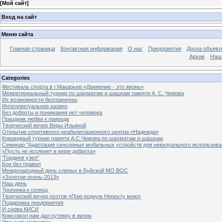
[
Мой сайт
]
Вход на сайт
Меню сайта
Главная страница
Контактная информация
О нас
Предприятия
Доска объявл
Архив
Наш
Categories
Фестиваль спорта в г.Макарьев «Движение - это жизнь»
Межрегиональный турнир по шахматам и шашкам памяти А. С. Чижова
Их возможности безграничны
Интеллектуальное казино
Без доброты и понимания нет человека
Праздник любви к природе
Творческий вечер Веры Ильиной
Открытие спортивного реабилитационного центра «Надежда»
Командный турнир памяти А.С.Чижова по шахматам и шашкам
Семинар "Адаптация сенсорных мобильных устройств для невизуального использова
«Пусть не иссякнет в мире доброта»
"Гордиев узел"
Бои без правил
Международный день слепых в Буйской МО ВОС
«Золотая осень-2013»
Наш день
Тропинка к солнцу
Творческий вечер поэтов «Пою родную Нерехту мою»
Поддержка предприятия
И снова КИСИ
Комсомол нам дал путевку в жизнь
Это чудо маркетри