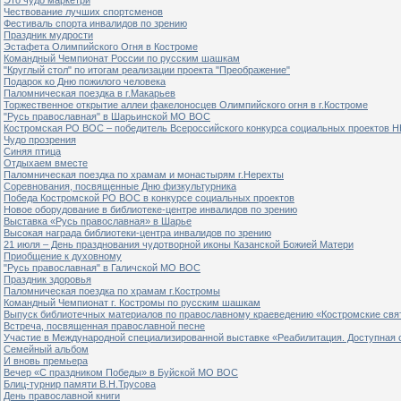
Чествование лучших спортсменов
Фестиваль спорта инвалидов по зрению
Праздник мудрости
Эстафета Олимпийского Огня в Костроме
Командный Чемпионат России по русским шашкам
"Круглый стол" по итогам реализации проекта "Преображение"
Подарок ко Дню пожилого человека
Паломническая поездка в г.Макарьев
Торжественное открытие аллеи факелоносцев Олимпийского огня в г.Костроме
"Русь православная" в Шарьинской МО ВОС
Костромская РО ВОС – победитель Всероссийского конкурса социальных проектов Н
Чудо прозрения
Синяя птица
Отдыхаем вместе
Паломническая поездка по храмам и монастырям г.Нерехты
Соревнования, посвященные Дню физкультурника
Победа Костромской РО ВОС в конкурсе социальных проектов
Новое оборудование в библиотеке-центре инвалидов по зрению
Выставка «Русь православная» в Шарье
Высокая награда библиотеки-центра инвалидов по зрению
21 июля – День празднования чудотворной иконы Казанской Божией Матери
Приобщение к духовному
"Русь православная" в Галичской МО ВОС
Праздник здоровья
Паломническая поездка по храмам г.Костромы
Командный Чемпионат г. Костромы по русским шашкам
Выпуск библиотечных материалов по православному краеведению «Костромские свя
Встреча, посвященная православной песне
Участие в Международной специализированной выставке «Реабилитация. Доступная 
Семейный альбом
И вновь премьера
Вечер «С праздником Победы» в Буйской МО ВОС
Блиц-турнир памяти В.Н.Трусова
День православной книги