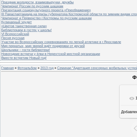
Праздник молодости, взаимовыручки, дружбы
Чемпионат России по русским шашкам
Презентация социокультурного проекта «Преображение»
III Параспартакиада на призы губернатора Костромской области по зимним видам спо
Чемпионат и Первенство г.Костромы по русским шашкам
Кулинарный эрудит
«Цветов таинственная сила»
Библиотекари в гостях у школы!
VI Всероссийский
Песня русская
Участие во Всероссийских соревнованиях по легкой атлетике в г.Ярославле
Мир пернатых, мир зверей ждёт поддержки от друзей
Школьники – гости библиотеки!
Новогодние встречи у ёлки в Нерехтской местной организации
Вместе встретим Новый год!
Главная
»
Фотоальбом
»
2013 год
»
Семинар "Адаптация сенсорных мобильных устрой
Ф
Добавле
8