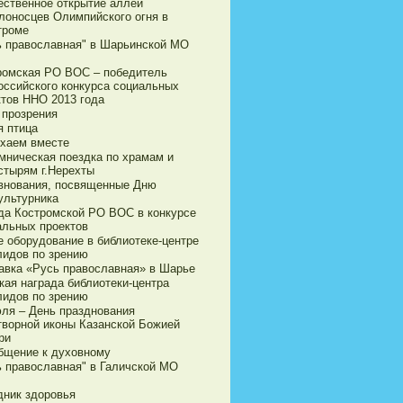
ественное открытие аллеи
лоносцев Олимпийского огня в
троме
ь православная" в Шарьинской МО
ромская РО ВОС – победитель
оссийского конкурса социальных
ктов ННО 2013 года
 прозрения
я птица
хаем вместе
мническая поездка по храмам и
стырям г.Нерехты
внования, посвященные Дню
ультурника
да Костромской РО ВОС в конкурсе
альных проектов
е оборудование в библиотеке-центре
лидов по зрению
авка «Русь православная» в Шарье
кая награда библиотеки-центра
лидов по зрению
юля – День празднования
творной иконы Казанской Божией
ри
бщение к духовному
ь православная" в Галичской МО
дник здоровья