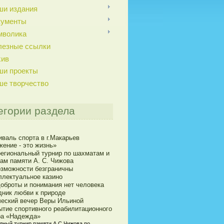
ши издания
кументы
мволика
лезные ссылки
хив
ши проекты
ше творчество
егории раздела
иваль спорта в г.Макарьев
жение - это жизнь»
егиональный турнир по шахматам и
ам памяти А. С. Чижова
озможности безграничны
ллектуальное казино
доброты и понимания нет человека
дник любви к природе
ческий вечер Веры Ильиной
ытие спортивного реабилитационного
ра «Надежда»
дный турнир памяти А.С.Чижова по