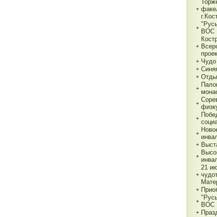
Торж
факе
г.Кос
"Рус
ВОС
Кост
Всер
прое
Чудо
Синя
Отды
Пало
мона
Соре
физк
Побе
соци
Ново
инва
Выст
Высо
инва
21 и
чудо
Мате
Прио
"Рус
ВОС
Праз