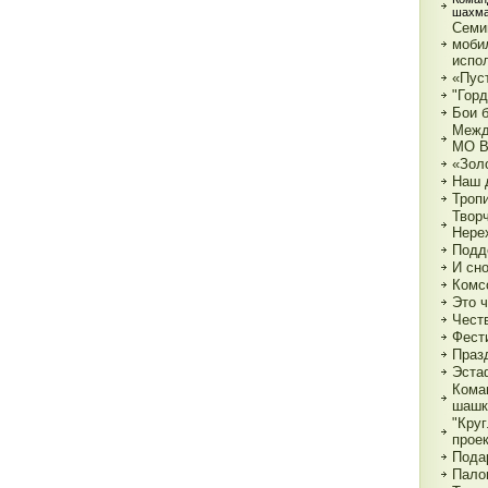
шахма
Семи
моби
испо
«Пуст
"Горд
Бои 
Межд
МО 
«Зол
Наш 
Тропи
Твор
Нере
Подд
И сн
Комс
Это 
Чест
Фест
Праз
Эста
Кома
шашк
"Круг
прое
Пода
Пало