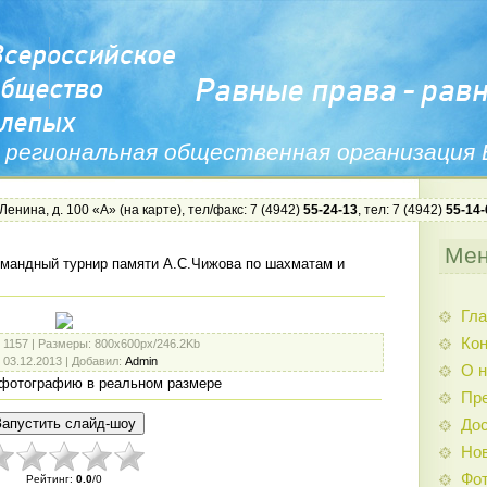
 региональная общественная организация
 Ленина, д. 100 «А» (
на карте
), тел/факс: 7 (4942)
55-24-13
, тел: 7 (4942)
55-14-
Ме
мандный турнир памяти А.С.Чижова по шахматам и
Гла
Ко
: 1157 |
Размеры
: 800x600px/246.2Kb
: 03.12.2013 |
Добавил
:
Admin
О н
фотографию в реальном размере
Пр
Дос
Нов
Фо
Рейтинг
:
0.0
/
0