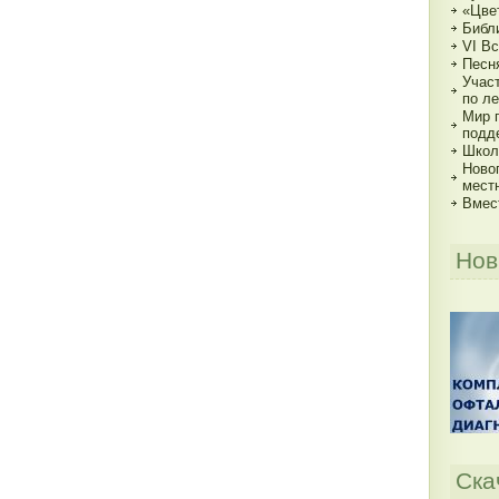
«Цве
Библи
VI В
Песн
Учас
по ле
Мир 
подд
Школь
Ново
мест
Вмес
Нов
Ска