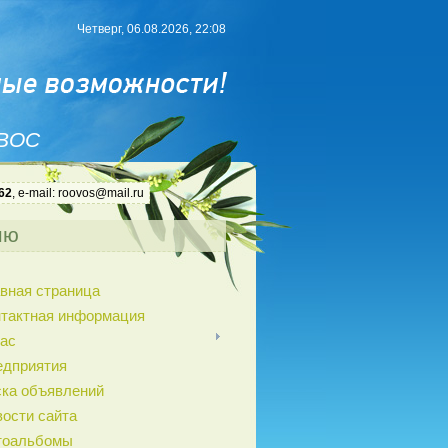
Четверг, 06.08.2026, 22:08
 ВОС
62
, e-mail: roovos@mail.ru
ню
вная страница
нтактная информация
ас
едприятия
ка объявлений
ости сайта
тоальбомы