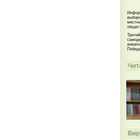
Инфор
выбор
местны
общест
Третий
самоде
инвал
Побед
Чит
Вир