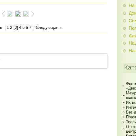
На
До
Си
я
|
1
2
[
3
]
4
5
6
7
|
Следующая »
По
Ар
На
На
Кат
Фест
«Дви
Межр
шашк
Их в
Инте
Без 
Праз
Твор
Откр
цент
Коман