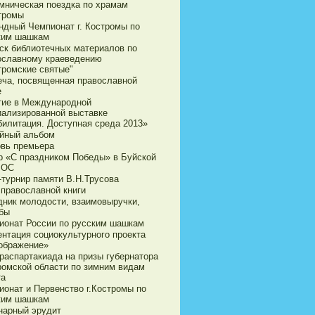
мническая поездка по храмам
стромы
ндный Чемпионат г. Костромы по
ким шашкам
ск библиотечных материалов по
ославному краеведению
тромские святые"
еча, посвященная православной
е
тие в Международной
иализированной выставке
билитация. Доступная среда 2013»
йный альбом
овь премьера
р «С праздником Победы» в Буйской
ВОС
-турнир памяти В.Н.Трусова
 православной книги
дник молодости, взаимовыручки,
бы
ионат России по русским шашкам
ентация социокультурного проекта
ображение»
араспартакиада на призы губернатора
ромской области по зимним видам
та
ионат и Первенство г.Костромы по
ким шашкам
нарный эрудит