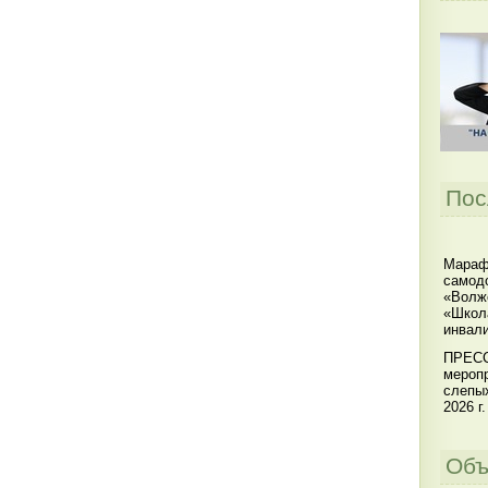
Пос
Мараф
самодо
«Волжс
«Школ
инвал
ПРЕСС
меропр
слепы
2026 г.
Объ