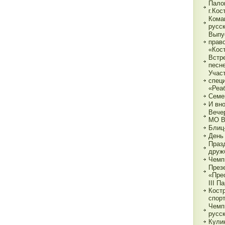
Пало
г.Ко
Кома
русс
Выпу
прав
«Кос
Встр
песн
Учас
спец
«Реа
Семе
И вн
Вече
МО 
Блиц
День
Праз
друж
Чемп
През
«Пре
III П
Кост
спор
Чемп
русс
Кули