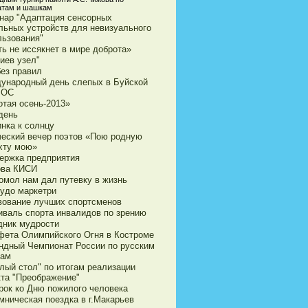
там и шашкам
нар "Адаптация сенсорных
льных устройств для невизуального
льзования"
ь не иссякнет в мире доброта»
иев узел"
без правил
ународный день слепых в Буйской
ВОС
отая осень-2013»
день
нка к солнцу
ческий вечер поэтов «Пою родную
хту мою»
ержка предприятия
ова КИСИ
омол нам дал путевку в жизнь
чудо маркетри
вование лучших спортсменов
иваль спорта инвалидов по зрению
дник мудрости
фета Олимпийского Огня в Костроме
ндный Чемпионат России по русским
ам
лый стол" по итогам реализации
кта "Преображение"
рок ко Дню пожилого человека
мническая поездка в г.Макарьев