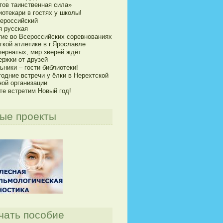
тов таинственная сила»
отекари в гостях у школы!
сероссийский
я русская
тие во Всероссийских соревнованиях
гкой атлетике в г.Ярославле
пернатых, мир зверей ждёт
ержки от друзей
ники – гости библиотеки!
годние встречи у ёлки в Нерехтской
ной организации
те встретим Новый год!
ые проекты
чать пособие