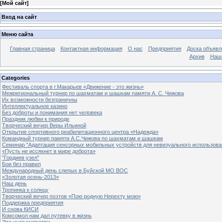
[
Мой сайт
]
Вход на сайт
Меню сайта
Главная страница
Контактная информация
О нас
Предприятия
Доска объявл
Архив
Наш
Categories
Фестиваль спорта в г.Макарьев «Движение - это жизнь»
Межрегиональный турнир по шахматам и шашкам памяти А. С. Чижова
Их возможности безграничны
Интеллектуальное казино
Без доброты и понимания нет человека
Праздник любви к природе
Творческий вечер Веры Ильиной
Открытие спортивного реабилитационного центра «Надежда»
Командный турнир памяти А.С.Чижова по шахматам и шашкам
Семинар "Адаптация сенсорных мобильных устройств для невизуального использова
«Пусть не иссякнет в мире доброта»
"Гордиев узел"
Бои без правил
Международный день слепых в Буйской МО ВОС
«Золотая осень-2013»
Наш день
Тропинка к солнцу
Творческий вечер поэтов «Пою родную Нерехту мою»
Поддержка предприятия
И снова КИСИ
Комсомол нам дал путевку в жизнь
Это чудо маркетри