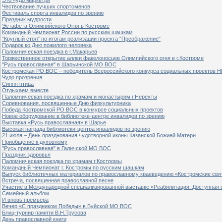
Чествование лучших спортсменов
Фестиваль спорта инвалидов по зрению
Праздник мудрости
Эстафета Олимпийского Огня в Костроме
Командный Чемпионат России по русским шашкам
"Круглый стол" по итогам реализации проекта "Преображение"
Подарок ко Дню пожилого человека
Паломническая поездка в г.Макарьев
Торжественное открытие аллеи факелоносцев Олимпийского огня в г.Костроме
"Русь православная" в Шарьинской МО ВОС
Костромская РО ВОС – победитель Всероссийского конкурса социальных проектов Н
Чудо прозрения
Синяя птица
Отдыхаем вместе
Паломническая поездка по храмам и монастырям г.Нерехты
Соревнования, посвященные Дню физкультурника
Победа Костромской РО ВОС в конкурсе социальных проектов
Новое оборудование в библиотеке-центре инвалидов по зрению
Выставка «Русь православная» в Шарье
Высокая награда библиотеки-центра инвалидов по зрению
21 июля – День празднования чудотворной иконы Казанской Божией Матери
Приобщение к духовному
"Русь православная" в Галичской МО ВОС
Праздник здоровья
Паломническая поездка по храмам г.Костромы
Командный Чемпионат г. Костромы по русским шашкам
Выпуск библиотечных материалов по православному краеведению «Костромские свя
Встреча, посвященная православной песне
Участие в Международной специализированной выставке «Реабилитация. Доступная 
Семейный альбом
И вновь премьера
Вечер «С праздником Победы» в Буйской МО ВОС
Блиц-турнир памяти В.Н.Трусова
День православной книги