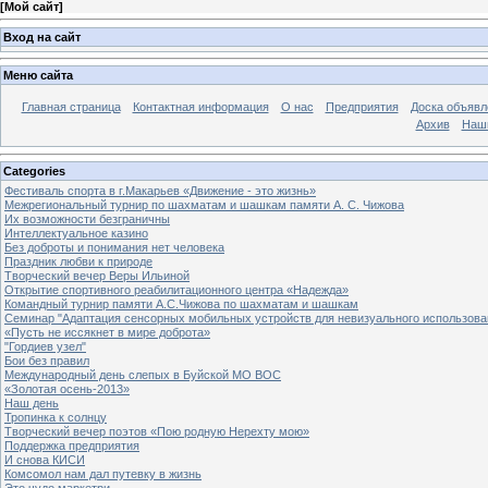
[
Мой сайт
]
Вход на сайт
Меню сайта
Главная страница
Контактная информация
О нас
Предприятия
Доска объявл
Архив
Наш
Categories
Фестиваль спорта в г.Макарьев «Движение - это жизнь»
Межрегиональный турнир по шахматам и шашкам памяти А. С. Чижова
Их возможности безграничны
Интеллектуальное казино
Без доброты и понимания нет человека
Праздник любви к природе
Творческий вечер Веры Ильиной
Открытие спортивного реабилитационного центра «Надежда»
Командный турнир памяти А.С.Чижова по шахматам и шашкам
Семинар "Адаптация сенсорных мобильных устройств для невизуального использова
«Пусть не иссякнет в мире доброта»
"Гордиев узел"
Бои без правил
Международный день слепых в Буйской МО ВОС
«Золотая осень-2013»
Наш день
Тропинка к солнцу
Творческий вечер поэтов «Пою родную Нерехту мою»
Поддержка предприятия
И снова КИСИ
Комсомол нам дал путевку в жизнь
Это чудо маркетри