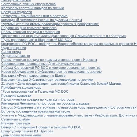
Чествование лучших спортсменов
Фестиваль спорта инвалидов по зрению
Праздник мудрости
Эстафета Олимпийского Огня в Костроме
Командный Чемпионат России по русским шашкам
"Круглый стол" по итогам реализации проекта "Преображение"
Подарок ко Дню пожилого человека
Паломническая поездка в г.Макарьев
Торжественное открытие аллеи факелоносцев Олимпийского огня в г.Костроме
"Русь православная" в Шарьинской МО ВОС
Костромская РО ВОС – победитель Всероссийского конкурса социальных проектов Н
Чудо прозрения
Синяя птица
Отдыхаем вместе
Паломническая поездка по храмам и монастырям г.Нерехты
Соревнования, посвященные Дню физкультурника
Победа Костромской РО ВОС в конкурсе социальных проектов
Новое оборудование в библиотеке-центре инвалидов по зрению
Выставка «Русь православная» в Шарье
Высокая награда библиотеки-центра инвалидов по зрению
21 июля – День празднования чудотворной иконы Казанской Божией Матери
Приобщение к духовному
"Русь православная" в Галичской МО ВОС
Праздник здоровья
Паломническая поездка по храмам г.Костромы
Командный Чемпионат г. Костромы по русским шашкам
Выпуск библиотечных материалов по православному краеведению «Костромские свя
Встреча, посвященная православной песне
Участие в Международной специализированной выставке «Реабилитация. Доступная 
Семейный альбом
И вновь премьера
Вечер «С праздником Победы» в Буйской МО ВОС
Блиц-турнир памяти В.Н.Трусова
День православной книги