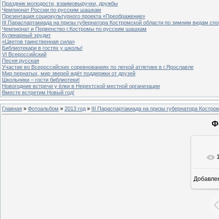
Праздник молодости, взаимовыручки, дружбы
Чемпионат России по русским шашкам
Презентация социокультурного проекта «Преображение»
III Параспартакиада на призы губернатора Костромской области по зимним видам спо
Чемпионат и Первенство г.Костромы по русским шашкам
Кулинарный эрудит
«Цветов таинственная сила»
Библиотекари в гостях у школы!
VI Всероссийский
Песня русская
Участие во Всероссийских соревнованиях по легкой атлетике в г.Ярославле
Мир пернатых, мир зверей ждёт поддержки от друзей
Школьники – гости библиотеки!
Новогодние встречи у ёлки в Нерехтской местной организации
Вместе встретим Новый год!
Главная
»
Фотоальбом
»
2013 год
»
III Параспартакиада на призы губернатора Костро
Ф
Добавле