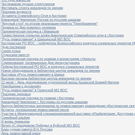
Чествование лучших спортсменов
Фестиваль спорта инвалидов по зрению
Праздник мудрости
Эстафета Олимпийского Огня в Костроме
Командный Чемпионат России по русским шашкам
"Круглый стол" по итогам реализации проекта "Преображение"
Подарок ко Дню пожилого человека
Паломническая поездка в г.Макарьев
Торжественное открытие аллеи факелоносцев Олимпийского огня в г.Костроме
"Русь православная" в Шарьинской МО ВОС
Костромская РО ВОС – победитель Всероссийского конкурса социальных проектов Н
Чудо прозрения
Синяя птица
Отдыхаем вместе
Паломническая поездка по храмам и монастырям г.Нерехты
Соревнования, посвященные Дню физкультурника
Победа Костромской РО ВОС в конкурсе социальных проектов
Новое оборудование в библиотеке-центре инвалидов по зрению
Выставка «Русь православная» в Шарье
Высокая награда библиотеки-центра инвалидов по зрению
21 июля – День празднования чудотворной иконы Казанской Божией Матери
Приобщение к духовному
"Русь православная" в Галичской МО ВОС
Праздник здоровья
Паломническая поездка по храмам г.Костромы
Командный Чемпионат г. Костромы по русским шашкам
Выпуск библиотечных материалов по православному краеведению «Костромские свя
Встреча, посвященная православной песне
Участие в Международной специализированной выставке «Реабилитация. Доступная 
Семейный альбом
И вновь премьера
Вечер «С праздником Победы» в Буйской МО ВОС
Блиц-турнир памяти В.Н.Трусова
День православной книги