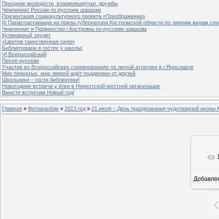
Праздник молодости, взаимовыручки, дружбы
Чемпионат России по русским шашкам
Презентация социокультурного проекта «Преображение»
III Параспартакиада на призы губернатора Костромской области по зимним видам спо
Чемпионат и Первенство г.Костромы по русским шашкам
Кулинарный эрудит
«Цветов таинственная сила»
Библиотекари в гостях у школы!
VI Всероссийский
Песня русская
Участие во Всероссийских соревнованиях по легкой атлетике в г.Ярославле
Мир пернатых, мир зверей ждёт поддержки от друзей
Школьники – гости библиотеки!
Новогодние встречи у ёлки в Нерехтской местной организации
Вместе встретим Новый год!
Главная
»
Фотоальбом
»
2013 год
»
21 июля – День празднования чудотворной иконы 
Добавле
8