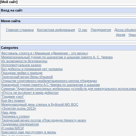
[
Мой сайт
]
Вход на сайт
Меню сайта
Главная страница
Контактная информация
О нас
Предприятия
Доска объявл
Архив
Наш
Categories
Фестиваль спорта в г.Макарьев «Движение - это жизнь»
Межрегиональный турнир по шахматам и шашкам памяти А. С. Чижова
Их возможности безграничны
Интеллектуальное казино
Без доброты и понимания нет человека
Праздник любви к природе
Творческий вечер Веры Ильиной
Открытие спортивного реабилитационного центра «Надежда»
Командный турнир памяти А.С.Чижова по шахматам и шашкам
Семинар "Адаптация сенсорных мобильных устройств для невизуального использова
«Пусть не иссякнет в мире доброта»
"Гордиев узел"
Бои без правил
Международный день слепых в Буйской МО ВОС
«Золотая осень-2013»
Наш день
Тропинка к солнцу
Творческий вечер поэтов «Пою родную Нерехту мою»
Поддержка предприятия
И снова КИСИ
Комсомол нам дал путевку в жизнь
Это чудо маркетри