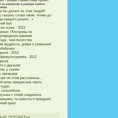
ра» - новый совместный проект
р по шахматам и шашкам памяти
ижова
и бы делать из этих людей!
 сказать слова такие, чтобы до
ца каждого дошли…»
ний бал
ая осень - 2012
ионат г.Костромы по
ународным шашкам
ода - моё богатство
ём мудрости, добра и уважения!
рбабушка
рыла - 2012
 физкультурника - 2012
крыла
ти к друзьям
тях у сказки
ь премьера
азве об этом расскажешь…
ей моих прекрасные черты
 чудес
и сильнейших
музыка с тобой соединила
енщина, ты красота и праздник!
нний букет
ые проекты