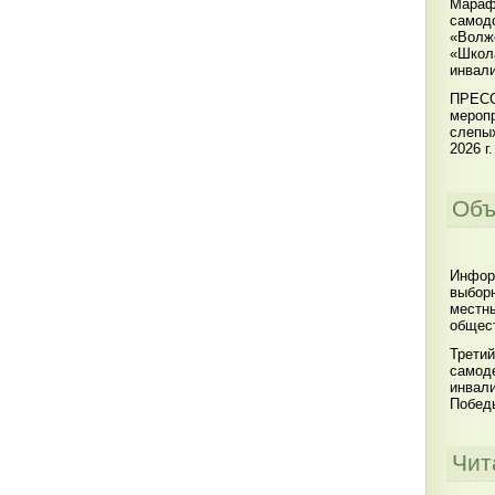
Мараф
самодо
«Волжс
«Школ
инвал
ПРЕСС
меропр
слепы
2026 г.
Объ
Инфор
выбор
местны
общест
Третий
самоде
инвал
Побед
Чит