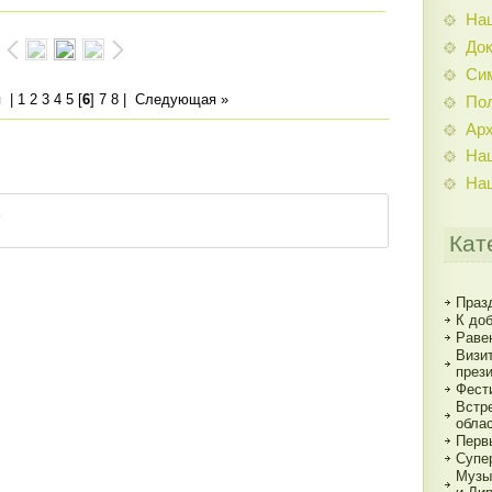
На
До
Си
я
|
1
2
3
4
5
[
6
]
7
8
|
Следующая »
По
Ар
На
На
Кат
Праз
К до
Раве
Визи
през
Фест
Встр
обла
Перв
Супе
Музы