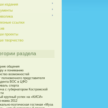
ши издания
кументы
мволика
лезные ссылки
хив
ши проекты
ше творчество
егории раздела
дник общения
бру и пониманию
нство возможностей
т полномочного представителя
идента ВОС в ЦФО
иваль спорта
еча с губернатором Костромской
сти
ый крупный успех на «КИСИ»
р-мама 2012
кально-поэтическая гостиная «Муза