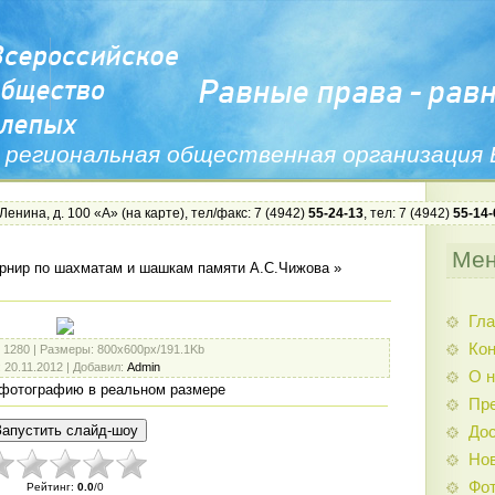
 региональная общественная организация
 Ленина, д. 100 «А» (
на карте
), тел/факс: 7 (4942)
55-24-13
, тел: 7 (4942)
55-14-
Ме
рнир по шахматам и шашкам памяти А.С.Чижова
»
Гла
Ко
: 1280 |
Размеры
: 800x600px/191.1Kb
: 20.11.2012 |
Добавил
:
Admin
О н
фотографию в реальном размере
Пр
Дос
Нов
Фо
Рейтинг
:
0.0
/
0