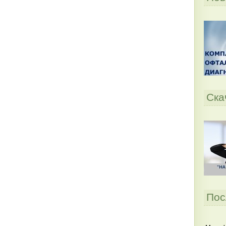
Ска
Пос