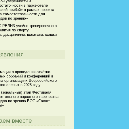
он уверенности и
статочности в парке-отеле
кий прибой» в рамках проекта
а самостоятельности для
идов по зрению»
-РЕЛИЗ учебно-тренировочного
иятия по спорту
х, дисциплины: шахматы, шашки
явления
мация о проведении отчётно-
ных собраний и конференций в
х организациях Всероссийского
ва слепых в 2025 году
 (зональный) этап Фестиваля
ятельного народного творчества
идов по зрению ВОС «Салют
ы»
аем вместе