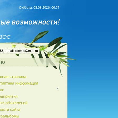
Суббота, 08.08.2026, 06:57
 ВОС
62
, e-mail: roovos@mail.ru
ню
вная страница
нтактная информация
ас
едприятия
ка объявлений
ости сайта
тоальбомы