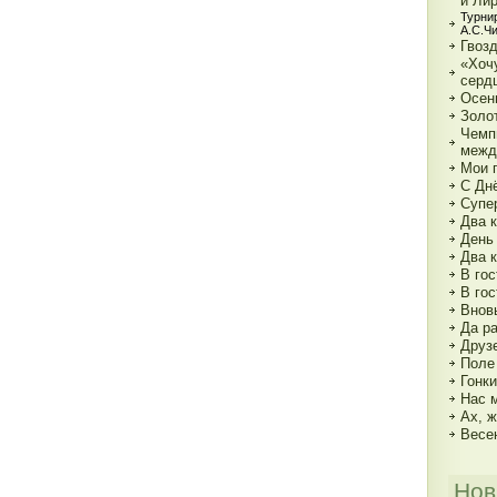
и Ли
Турни
А.С.Ч
Гвозд
«Хочу
серд
Осен
Золот
Чемп
межд
Мои г
С Дн
Супе
Два к
День
Два 
В гос
В гос
Внов
Да р
Друз
Поле
Гонк
Нас 
Ах, ж
Весе
Нов