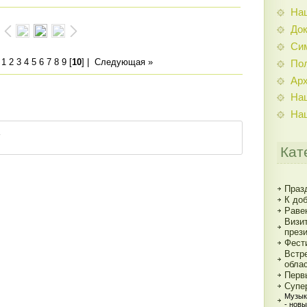
На
До
Си
|
1
2
3
4
5
6
7
8
9
[
10
] |
Следующая »
По
Ар
На
На
Кат
Праз
К до
Раве
Визи
през
Фест
Встр
обла
Перв
Супе
Музык
- нов