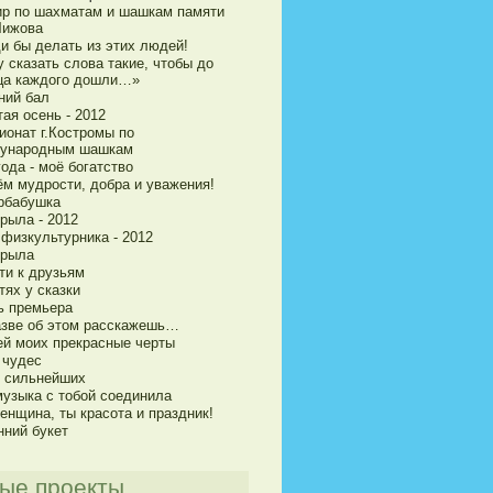
ир по шахматам и шашкам памяти
Чижова
и бы делать из этих людей!
 сказать слова такие, чтобы до
ца каждого дошли…»
ний бал
ая осень - 2012
ионат г.Костромы по
ународным шашкам
ода - моё богатство
ём мудрости, добра и уважения!
рбабушка
рыла - 2012
 физкультурника - 2012
крыла
ти к друзьям
тях у сказки
ь премьера
азве об этом расскажешь…
ей моих прекрасные черты
 чудес
и сильнейших
музыка с тобой соединила
енщина, ты красота и праздник!
нний букет
ые проекты