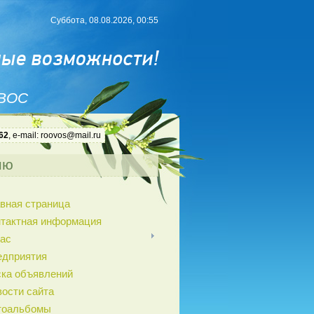
Суббота, 08.08.2026, 00:55
 ВОС
62
, e-mail: roovos@mail.ru
ню
вная страница
нтактная информация
ас
едприятия
ка объявлений
ости сайта
тоальбомы