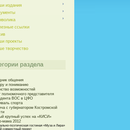
ши издания
кументы
мволика
лезные ссылки
хив
ши проекты
ше творчество
егории раздела
дник общения
бру и пониманию
нство возможностей
т полномочного представителя
идента ВОС в ЦФО
иваль спорта
еча с губернатором Костромской
сти
ый крупный успех на «КИСИ»
р-мама 2012
ально-поэтическая гостиная «Муза и Лира»
ый совместный проект