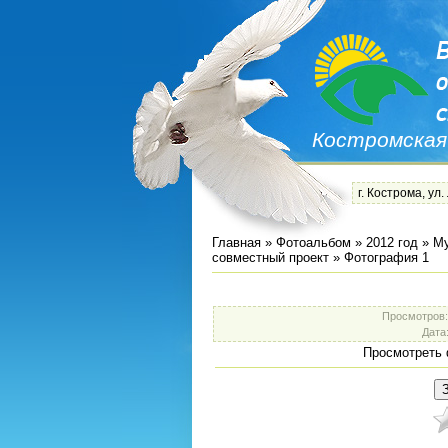
Костромская
г. Кострома, ул.
Главная
»
Фотоальбом
»
2012 год
»
Му
совместный проект
» Фотография 1
Просмотров
Дата
Просмотреть 