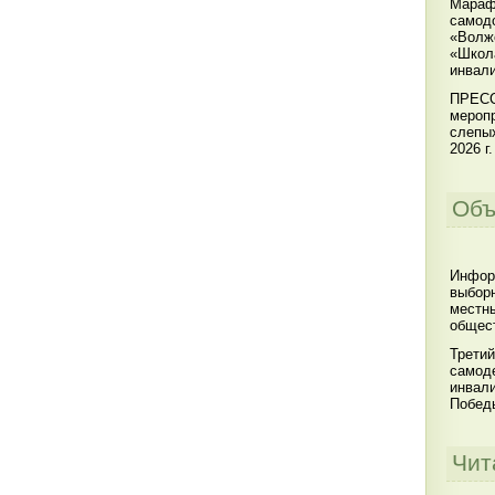
Мараф
самодо
«Волжс
«Школ
инвал
ПРЕСС
меропр
слепы
2026 г.
Объ
Инфор
выбор
местны
общест
Третий
самоде
инвал
Побед
Чит