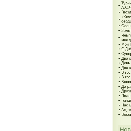
Турн
А.С.
Гвозд
«Хочу
серд
Осен
Золот
Чемп
межд
Мои г
С Дн
Супе
Два к
День
Два 
В гос
В гос
Внов
Да р
Друз
Поле
Гонк
Нас 
Ах, ж
Весе
Нов