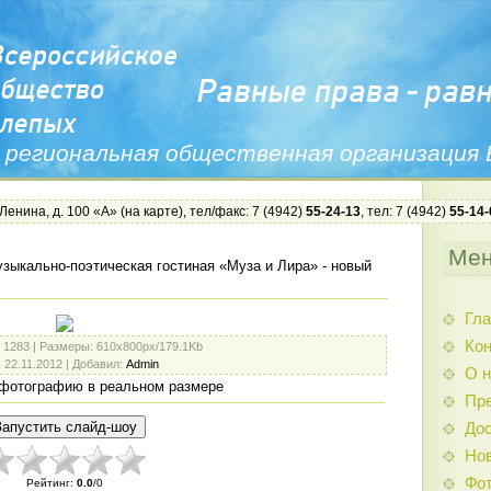
 региональная общественная организация
 Ленина, д. 100 «А» (
на карте
), тел/факс: 7 (4942)
55-24-13
, тел: 7 (4942)
55-14-
Ме
зыкально-поэтическая гостиная «Муза и Лира» - новый
Гла
Ко
: 1283 |
Размеры
: 610x800px/179.1Kb
: 22.11.2012 |
Добавил
:
Admin
О н
фотографию в реальном размере
Пр
Дос
Нов
Фо
Рейтинг
:
0.0
/
0