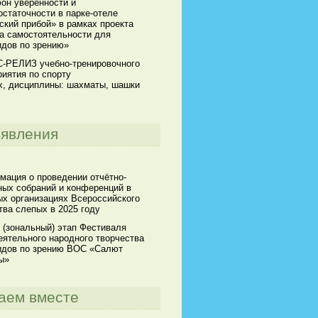
он уверенности и
статочности в парке-отеле
кий прибой» в рамках проекта
а самостоятельности для
идов по зрению»
-РЕЛИЗ учебно-тренировочного
иятия по спорту
х, дисциплины: шахматы, шашки
явления
мация о проведении отчётно-
ных собраний и конференций в
х организациях Всероссийского
ва слепых в 2025 году
 (зональный) этап Фестиваля
ятельного народного творчества
идов по зрению ВОС «Салют
ы»
аем вместе