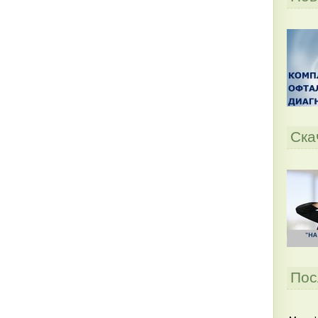
Ска
Пос