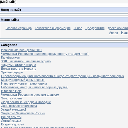
[
Мой сайт
]
Вход на сайт
Меню сайта
Главная страница
Контактная информация
О нас
Предприятия
Доска объявл
Архив
Наш
Categories
Ивановские посиделки 2011
Чемпионат России по велосипедному спорту (тандем-трек)
Калейдоскоп
XXII шахматно-шашечный турнир
"Круглый стол" в Шарье
Белая трость в Нерехте
Зрячее сердце
О реализации социального проекта «Skype-стирает границы и разрушает барьеры»
Международный день слепых
Навстречу новым технологиям
Библиотека, книга, я – вместе верные друзья!
В гости в Нею
Чемпионат России по русским шашкам
Золотая осень
Люди пожилые, сердцем молодые
День пожилого человека
Угадай мелодию!
Закрытие Чемпионата России
Вечер памяти
Летний отдых
Встреча друзей
Первая Параспартакиада по летним видам спорта