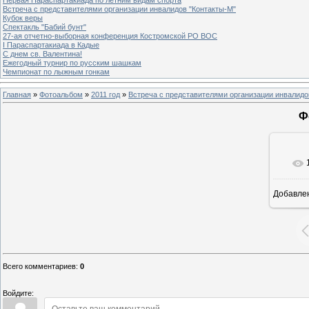
Встреча с представителями организации инвалидов "Контакты-М"
Кубок веры
Спектакль "Бабий бунт"
27-ая отчетно-выборная конференция Костромской РО ВОС
I Параспартакиада в Кадые
С днем св. Валентина!
Ежегодный турнир по русским шашкам
Чемпионат по лыжным гонкам
Главная
»
Фотоальбом
»
2011 год
»
Встреча с представителями организации инвалидо
Ф
Добавле
Всего комментариев
:
0
Войдите: