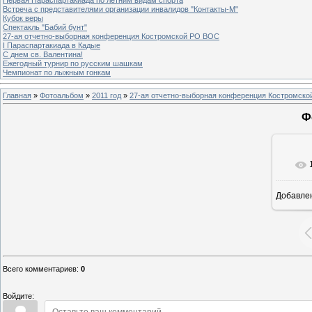
Встреча с представителями организации инвалидов "Контакты-М"
Кубок веры
Спектакль "Бабий бунт"
27-ая отчетно-выборная конференция Костромской РО ВОС
I Параспартакиада в Кадые
С днем св. Валентина!
Ежегодный турнир по русским шашкам
Чемпионат по лыжным гонкам
Главная
»
Фотоальбом
»
2011 год
»
27-ая отчетно-выборная конференция Костромск
Ф
Добавле
Всего комментариев
:
0
Войдите: