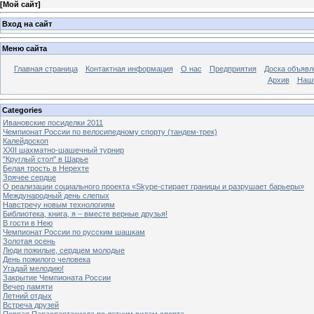
[
Мой сайт
]
Вход на сайт
Меню сайта
Главная страница
Контактная информация
О нас
Предприятия
Доска объявл
Архив
Наш
Categories
Ивановские посиделки 2011
Чемпионат России по велосипедному спорту (тандем-трек)
Калейдоскоп
XXII шахматно-шашечный турнир
"Круглый стол" в Шарье
Белая трость в Нерехте
Зрячее сердце
О реализации социального проекта «Skype-стирает границы и разрушает барьеры»
Международный день слепых
Навстречу новым технологиям
Библиотека, книга, я – вместе верные друзья!
В гости в Нею
Чемпионат России по русским шашкам
Золотая осень
Люди пожилые, сердцем молодые
День пожилого человека
Угадай мелодию!
Закрытие Чемпионата России
Вечер памяти
Летний отдых
Встреча друзей
Первая Параспартакиада по летним видам спорта