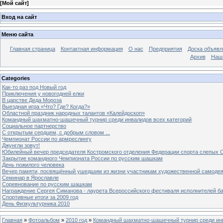
[
Мой сайт
]
Вход на сайт
Меню сайта
Главная страница
Контактная информация
О нас
Предприятия
Доска объявл
Архив
Наш
Categories
Как-то раз под Новый год
Приключения у новогодней елки
В царстве Деда Мороза
Выездная игра «Что? Где? Когда?»
Областной праздник народных талантов «Калейдоскоп»
Командный шахматно-шашечный турнир среди инвалидов всех категорий
Социальное партнерство
С открытым сердцем, с добрым словом ...
Чемпионат России по армреслингу
Джунгли зовут!
Юбилейный вечер председателя Костромского отделения Федерации спорта слепых С
Закрытие командного Чемпионата России по русским шашкам
День пожилого человека
Вечер памяти, посвящённый ушедшим из жизни участникам художественной самоде
Семинар в Ярославле
Соревнование по русским шашкам
Награждение Сергея Симанова - лаурета Всероссийского фестиваля исполнителей б
Спортивные итоги за 2009 год
День Физкультурника 2010
Главная
»
Фотоальбом
»
2010 год
»
Командный шахматно-шашечный турнир среди инв