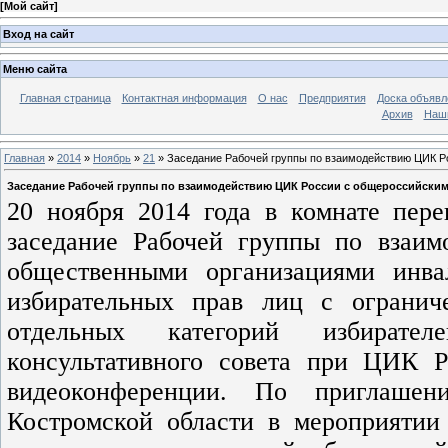
[
Мой сайт
]
Вход на сайт
Меню сайта
Главная страница
Контактная информация
О нас
Предприятия
Доска объявл
Архив
Наш
Главная
»
2014
»
Ноябрь
»
21
» Заседание Рабочей группы по взаимодействию ЦИК 
Заседание Рабочей группы по взаимодействию ЦИК России с общероссийски
20 ноября 2014 года в комнате пер
заседание Рабочей группы по взаи
общественными организациями инв
избирательных прав лиц с ограни
отдельных категорий избирателе
консультативного совета при ЦИК 
видеоконференции. По приглашени
Костромской области в мероприятии