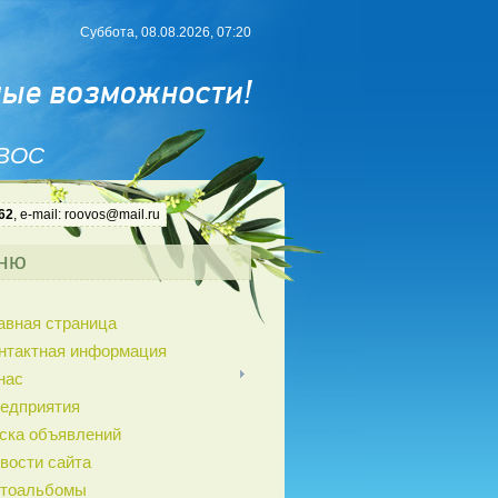
Суббота, 08.08.2026, 07:20
 ВОС
62
, e-mail: roovos@mail.ru
ню
авная страница
нтактная информация
нас
едприятия
ска объявлений
вости сайта
тоальбомы