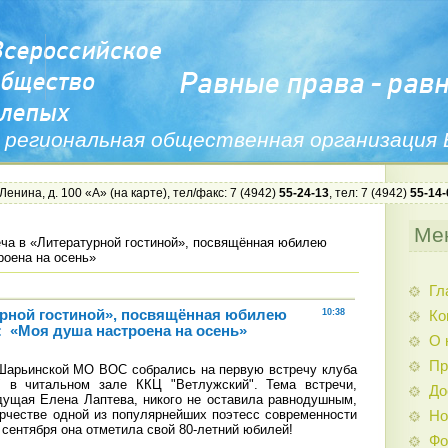
 региональная общественная организация
 Ленина, д. 100 «А» (
на карте
), тел/факс: 7 (4942)
55-24-13
, тел: 7 (4942)
55-14-
Ме
ча в «Литературной гостиной», посвящённая юбилею
оена на осень»
Гл
урной гостиной», посвящённая юбилею
10:38
Ко
 «Моя душа настроена на осень»
О 
Пр
арьинской МО ВОС собрались на первую встречу клуба
я" в читальном зале ККЦ "Ветлужский". Тема встречи,
До
ущая Елена Лаптева, никого не оставила равнодушным,
орчестве одной из популярнейших поэтесс современности
Но
 сентября она отметила свой 80-летний юбилей!
Фо