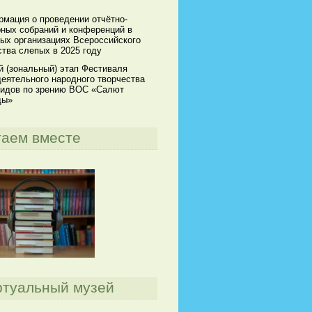
мация о проведении отчётно-
ных собраний и конференций в
ых организациях Всероссийского
тва слепых в 2025 году
й (зональный) этап Фестиваля
еятельного народного творчества
идов по зрению ВОС «Салют
ды»
таем вместе
ртуальный музей