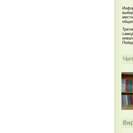
Инфор
выбор
местн
общес
Трети
самод
инвал
Побе
Чи
Ви