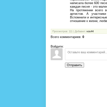
написала более 600 песе
каждая песня - это мале
На протяжении всего 
артистов. А участники
Вспомнили и интересные
отношение к жизни, любв
Просмотров
: 111 |
Добавил
:
vos44
Всего комментариев
:
0
Войдите:
Отправить