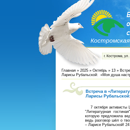
Костромская
г. Кострома, ул.
Главная
»
2025
»
Октябрь
»
13
» Встре
Ларисы Рубальской: «Моя душа настр
Встреча в «Литерат
Ларисы Рубальской:
7 октября активисты Ш
"Литературная гостина
которую предложила вед
ведь разговор шёл о тв
– Ларисе Рубальской! 24