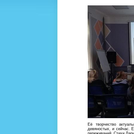
Её творчество актуал
девяностых, и сейчас. 
переживаний. Стихи Лари