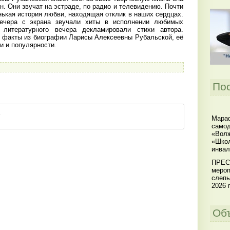
н. Они звучат на эстраде, по радио и телевидению. Почти
нькая история любви, находящая отклик в наших сердцах.
вечера с экрана звучали хиты в исполнении любимых
 литературного вечера декламировали стихи автора.
 факты из биографии Ларисы Алексеевны Рубальской, её
и и популярности.
По
Мараф
самод
«Волж
«Школ
инвал
ПРЕС
мероп
слепы
2026 г
Об