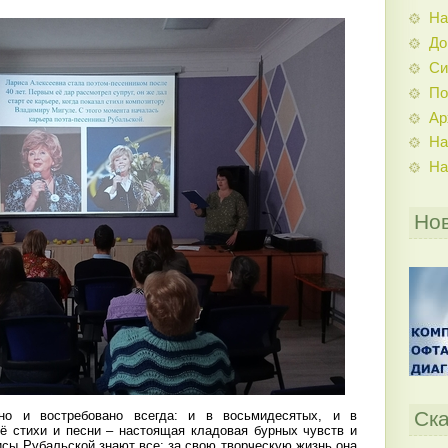
На
До
Си
По
Ар
На
На
Но
Ска
ьно и востребовано всегда: и в восьмидесятых, и в
Её стихи и песни – настоящая кладовая бурных чувств и
сы Рубальской знают все: за свою творческую жизнь она