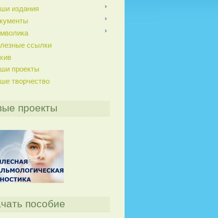
ши издания
кументы
мволика
лезные ссылки
хив
ши проекты
ше творчество
вые проекты
чать пособие