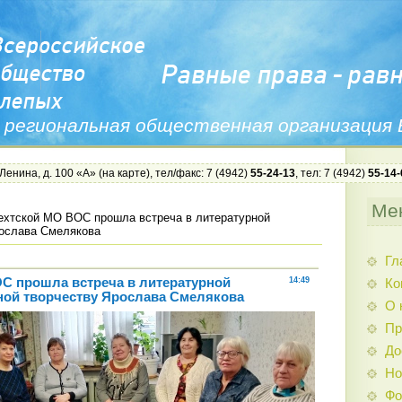
 региональная общественная организация
 Ленина, д. 100 «А» (
на карте
), тел/факс: 7 (4942)
55-24-13
, тел: 7 (4942)
55-14-
Ме
ехтской МО ВОС прошла встреча в литературной
рослава Смелякова
Гл
С прошла встреча в литературной
14:49
Ко
ной творчеству Ярослава Смелякова
О 
Пр
До
Но
Фо