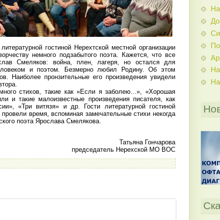
На
До
Си
По
итературной гостиной Нерехтской местной организации
рчеству немного подзабытого поэта. Кажется, что все
Ар
лав Смеляков: война, плен, лагеря, но остался для
еловеком и поэтом. Безмерно любил Родину. Об этом
На
ов. Наиболее пронзительные его произведения увидели
На
втора.
ого стихов, такие как «Если я заболею...», «Хорошая
ли и такие малоизвестные произведения писателя, как
ии», «Три витязя» и др. Гости литературной гостиной
Но
 провели время, вспоминая замечательные стихи некогда
ского поэта Ярослава Смелякова.
Татьяна Гончарова
председатель Нерехской МО ВОС
Ска