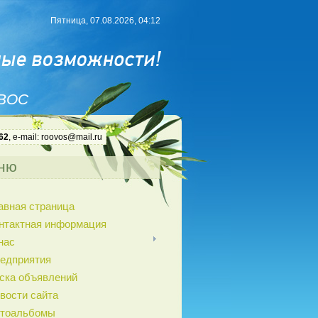
Пятница, 07.08.2026, 04:12
 ВОС
62
, e-mail: roovos@mail.ru
ню
авная страница
нтактная информация
нас
едприятия
ска объявлений
вости сайта
тоальбомы