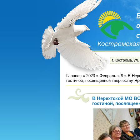
Костромская
г. Кострома, ул.
Главная
»
2023
»
Февраль
»
9
» В Нер
гостиной, посвященной творчеству Я
В Нерехтской МО ВО
гостиной, посвящен