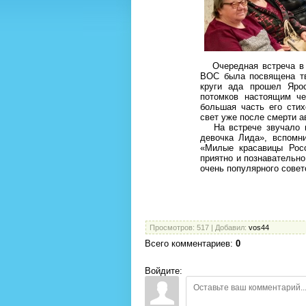
Очередная встреча в л
ВОС была посвящена тво
круги ада прошел Ярос
потомков настоящим ч
большая часть его стих
свет уже после смерти а
На встрече звучало мн
девочка Лида», вспомни
«Милые красавицы Росс
приятно и познавательно
очень популярного совет
Просмотров
: 517 |
Добавил
:
vos44
Всего комментариев
:
0
Войдите: