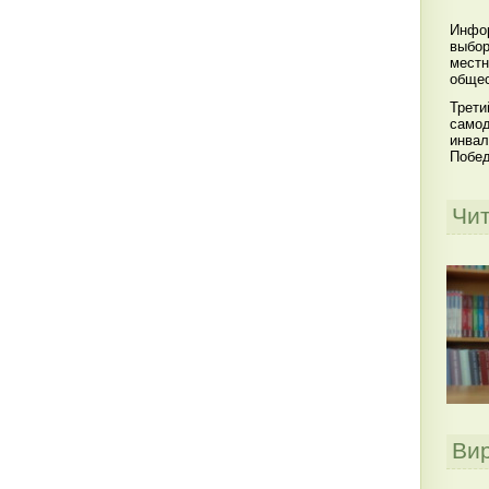
Инфор
выбор
местн
общес
Трети
самод
инвал
Побе
Чи
Ви