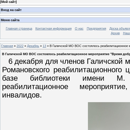
[
Мой сайт
]
Вход на сайт
Меню сайта
Главная страница
Контактная информация
О нас
Предприятия
Доска объявл
Архив
Наш
Главная
»
2022
»
Декабрь
»
13
» В Галичской МО ВОС состоялось реабилитационное 
В Галичской МО ВОС состоялось реабилитационное мероприятие "Время доб
6 декабря для членов Галичской м
Романовского реабилитационного 
базе библиотеки имени М. Г
реабилитационное мероприяти
инвалидов.