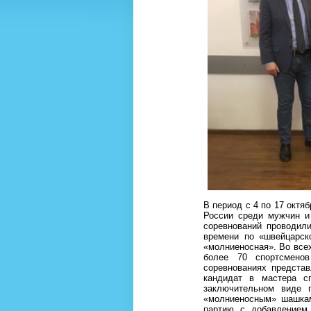
В период с 4 по 17 октя
России среди мужчин и
соревнований проводили
времени по «швейцарск
«молниеносная». Во все
более 70 спортсмено
соревнованиях предста
кандидат в мастера с
заключительном виде 
«молниеносным» шашкам
партию с добавлением