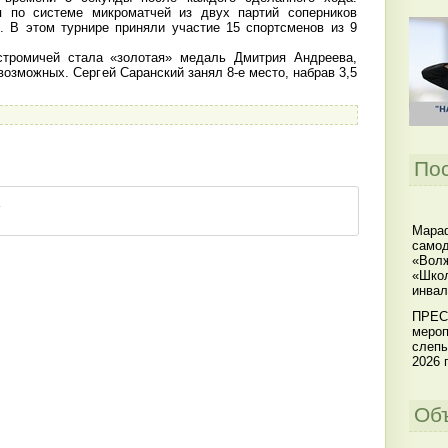
 по системе микроматчей из двух партий соперников
 В этом турнире приняли участие 15 спортсменов из 9
стромичей стала «золотая» медаль Дмитрия Андреева,
 возможных. Сергей Саранский занял 8-е место, набрав 3,5
По
Мараф
самод
«Волж
«Школ
инвал
ПРЕС
мероп
слепы
2026 г
Об