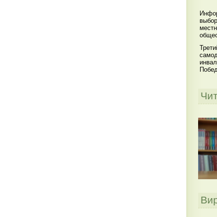
Инфор
выбор
местн
общес
Трети
самод
инвал
Побе
Чи
Ви