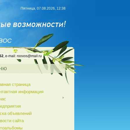
Пятница, 07.08.2026, 12:38
 ВОС
62
, e-mail: roovos@mail.ru
ню
авная страница
нтактная информация
нас
едприятия
ска объявлений
вости сайта
тоальбомы