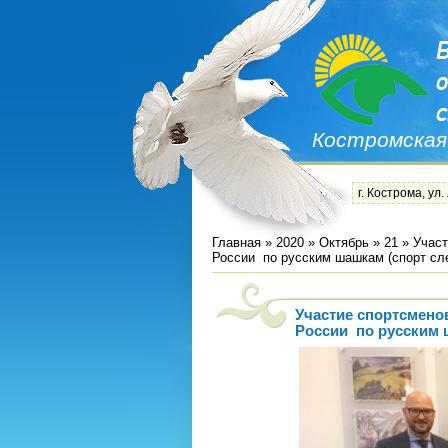
Костромская
г. Кострома, ул.
Главная
»
2020
»
Октябрь
»
21
» Участ
России по русским шашкам (спорт сле
Участие спортсмено
России по русским 