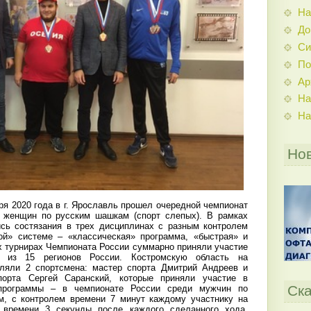
На
До
Си
По
Ар
На
На
Но
бря 2020 года в г. Ярославль прошел очередной чемпионат
 женщин по русским шашкам (спорт слепых). В рамках
сь состязания в трех дисциплинах с разным контролем
ой» системе – «классическая» программа, «быстрая» и
х турнирах Чемпионата России суммарно приняли участие
в из 15 регионов России. Костромскую область на
вляли 2 спортсмена: мастер спорта Дмитрий Андреев и
порта Сергей Саранский, которые приняли участие в
Ска
программы – в чемпионате России среди мужчин по
, с контролем времени 7 минут каждому участнику на
 времени 3 секунды после каждого сделанного хода.