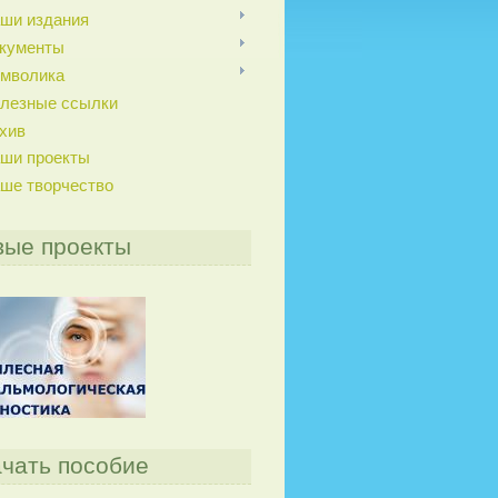
ши издания
кументы
мволика
лезные ссылки
хив
ши проекты
ше творчество
вые проекты
чать пособие