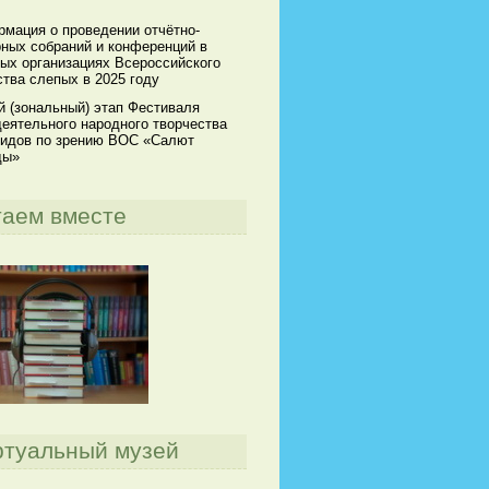
мация о проведении отчётно-
ных собраний и конференций в
ых организациях Всероссийского
тва слепых в 2025 году
й (зональный) этап Фестиваля
еятельного народного творчества
идов по зрению ВОС «Салют
ды»
таем вместе
ртуальный музей