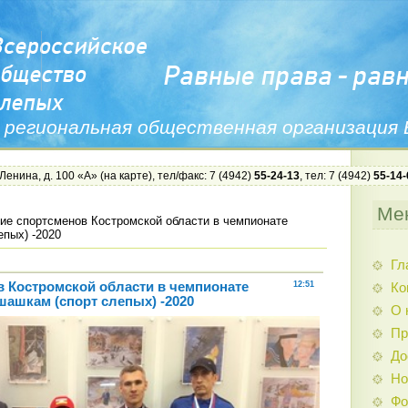
 региональная общественная организация
 Ленина, д. 100 «А» (
на карте
), тел/факс: 7 (4942)
55-24-13
, тел: 7 (4942)
55-14-
Ме
ие спортсменов Костромской области в чемпионате
пых) -2020
Гл
в Костромской области в чемпионате
12:51
Ко
шашкам (спорт слепых) -2020
О 
Пр
До
Но
Фо