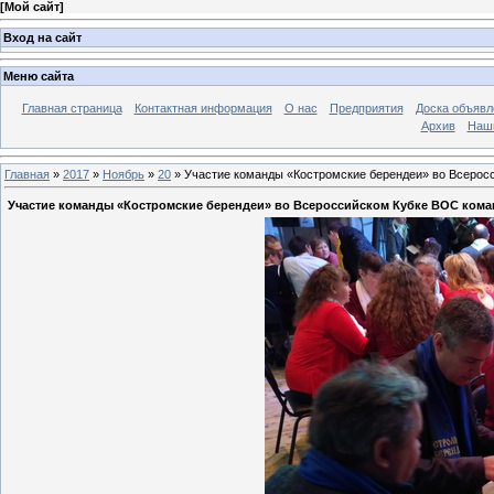
[
Мой сайт
]
Вход на сайт
Меню сайта
Главная страница
Контактная информация
О нас
Предприятия
Доска объявл
Архив
Наш
Главная
»
2017
»
Ноябрь
»
20
» Участие команды «Костромские берендеи» во Всерос
Участие команды «Костромские берендеи» во Всероссийском Кубке ВОС кома