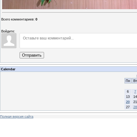
Всего комментариев
:
0
Войдите:
Отправить
Calendar
Пн
Вт
6
7
13
14
20
21
27
28
Полная версия сайта