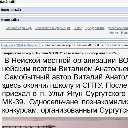
[
Мой сайт
]
Вход на сайт
Меню сайта
Главная страница
Контактная информация
О нас
Предприятия
Доска объявл
Архив
Наш
Главная
»
2024
»
Март
»
21
» Творческий вечер в Нейской МО ВОС: «Кто я такой – шо
Творческий вечер в Нейской МО ВОС: «Кто я такой – шофёр или поэт?»
В Нейской местной организации В
нейским поэтом Виталием Анатоль
Самобытный автор Виталий Анатолье
здесь окончил школу и СПТУ. После
приехал в п. Ульт-Ягун Сургутского
МК-39. Односельчане познакомили
конкурсам, организованным Сургутс