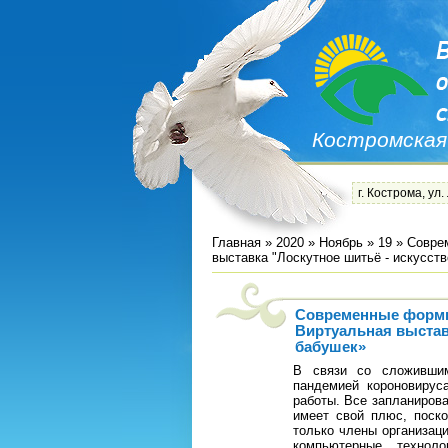
Костромская
г. Кострома, ул.
Главная
»
2020
»
Ноябрь
»
19
» Совре
выставка "Лоскутное шитьё - искусст
Современные форм
Виртуальная выстав
бабушек»
В связи со сложившим
пандемией короновиру
работы. Все запланиров
имеет свой плюс, поск
только члены организац
компьютерные технол