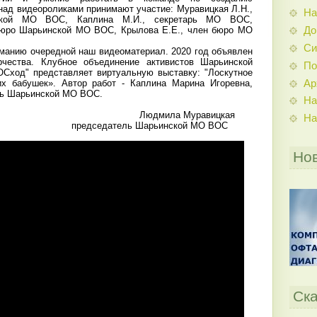
над видеороликами принимают участие: Муравицкая Л.Н.,
На
ской МО ВОС, Каплина М.И., секретарь МО ВОС,
До
 бюро Шарьинской МО ВОС, Крылова Е.Е., член бюро МО
Си
анию очередной наш видеоматериал. 2020 год объявлен
рчества. Клубное объединение активистов Шарьинской
По
ОСход" представляет виртуальную выставку: "Лоскутное
Ар
их бабушек». Автор работ - Каплина Марина Игоревна,
рь Шарьинской МО ВОС.
На
ла Муравицкая
На
ель Шарьинской МО ВОС
Но
Ска