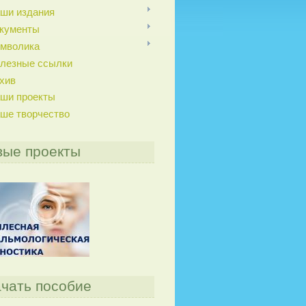
ши издания
кументы
мволика
лезные ссылки
хив
ши проекты
ше творчество
вые проекты
чать пособие