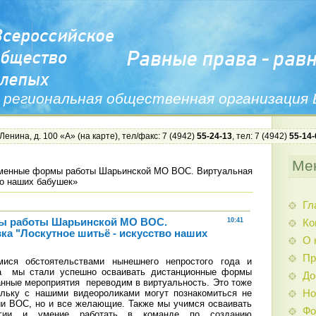
 региональная общественная организация
 Ленина, д. 100 «А» (
на карте
), тел/факс: 7 (4942)
55-24-13
, тел: 7 (4942)
55-14-
Ме
менные формы работы Шарьинской МО ВОС. Виртуальная
во наших бабушек»
Гл
ы работы Шарьинской МО ВОС.
10:41
Ко
ка "Лоскутное шитьё - искусство наших
О 
Пр
ися обстоятельствами нынешнего непростого года и
са мы стали успешно осваивать дистанционные формы
До
анные мероприятия переводим в виртуальность. Это тоже
Но
ольку с нашими видеороликами могут познакомиться не
ии ВОС, но и все желающие. Также мы учимся осваивать
Фо
огии и умение работать в команде по созданию