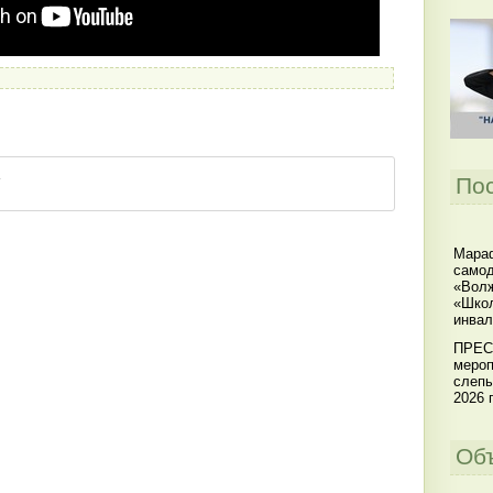
По
Мараф
самод
«Волж
«Школ
инвал
ПРЕС
мероп
слепы
2026 г
Об