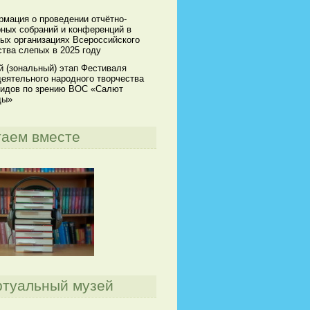
мация о проведении отчётно-
ных собраний и конференций в
ых организациях Всероссийского
тва слепых в 2025 году
й (зональный) этап Фестиваля
еятельного народного творчества
идов по зрению ВОС «Салют
ды»
таем вместе
ртуальный музей