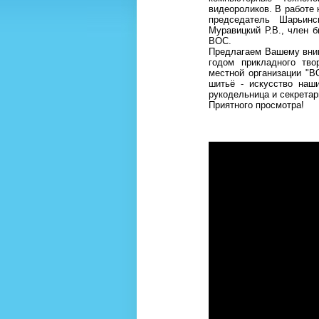
видеороликов. В работе 
председатель Шарьин
Муравицкий Р.В., член
ВОС.
Предлагаем Вашему вним
годом прикладного тво
местной организации "В
шитьё - искусство наш
рукодельница и секрета
Приятного просмотра!
Людми
председат