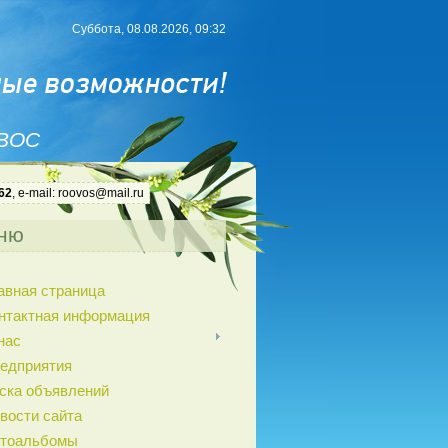
Суббота, 08.08.2026, 09:32
 ВОС
62
, e-mail: roovos@mail.ru
ню
авная страница
нтактная информация
нас
едприятия
ска объявлений
вости сайта
тоальбомы