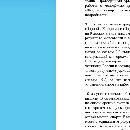
звание. Проводящими орг
работы с молодёжью ад
«Федерация спорта слепых
подробности.
9 августа состоялась тр
сборной г. Костромы и сбо
на 9 досках в виде микром
результате жеребьёвки бы
финиша шла абсолютно ра
партий вырывалась вперёд,
матчи со счётом 2:0 выи
выступавший за «город» 
ВОСовцам, мастерам спо
чемпиону России в команд
Тихомирову также удалось 
очка. Это в итоге и поз
счётом 10:8, за что ко
Управления спорта и рабо
10 августа состоялись бл
шашкам. В соревнованиях 
по «швейцарской» системе 
с контролем 5 минут каждо
очков из 7 возможных заня
отстал мастер спорта Вла
места с одинаковым резул
спорта Вячеслав Смирно