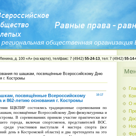
 региональная общественная организация
 Ленина, д. 100 «А» (
на карте
), тел/факс: 7 (4942)
55-24-13
, тел: 7 (4942)
55-14-
Ме
ования по шашкам, посвящённые Всероссийскому Дню
я г. Костромы
Гла
ашкам, посвящённые Всероссийскому
10:17
Ко
 и 862-летию основания г. Костромы
О н
ении БЦКПИР состоялись традиционные соревнования по
Пр
шашкам, посвящённые Всероссийскому Дню физкультурника и
остромы. В соревнованиях приняли участие практически все
Дос
его города, включая спортсменов, представителей ВОС.
Нов
о среди участников выступали 4 мастера спорта (все
ий день в Костромской области) и два претендента на это
Фо