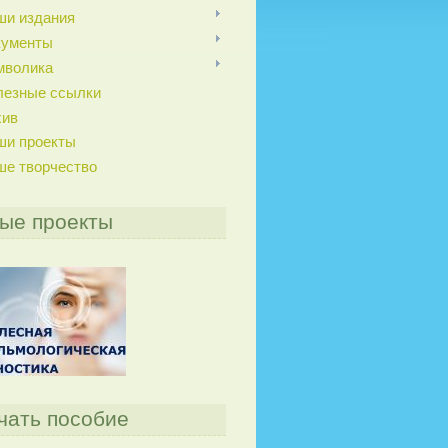
ши издания
кументы
мволика
лезные ссылки
хив
ши проекты
ше творчество
ые проекты
чать пособие