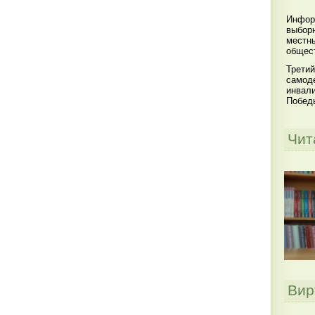
Инфор
выбор
местны
общест
Третий
самоде
инвал
Побед
Чит
Вир