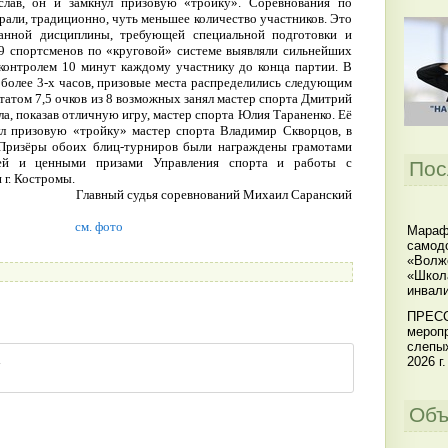
слав, он и замкнул призовую «тройку». Соревнования по
али, традиционно, чуть меньшее количество участников. Это
данной дисциплины, требующей специальной подготовки и
9 спортсменов по «круговой» системе выявляли сильнейших
контролем 10 минут каждому участнику до конца партии. В
более 3-х часов, призовые места распределились следующим
льтатом 7,5 очков из 8 возможных занял мастер спорта Дмитрий
ала, показав отличную игру, мастер спорта Юлия Тараненко. Её
нул призовую «тройку» мастер спорта Владимир Скворцов, в
. Призёры обоих блиц-турниров были награждены грамотами
ней и ценными призами Управления спорта и работы с
Пос
г. Костромы.
Главный судья соревнований Михаил Саранский
см. фото
Мараф
самодо
«Волжс
«Школ
инвал
ПРЕСС
меропр
слепы
2026 г.
Объ