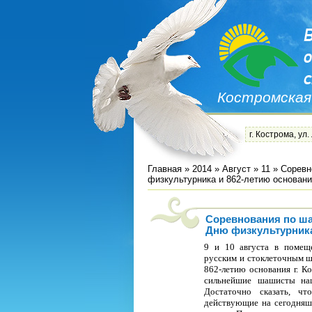
Костромская
г. Кострома, ул.
Главная
»
2014
»
Август
»
11
» Соревн
физкультурника и 862-летию основани
Соревнования по ш
Дню физкультурника
9 и 10 августа в помещ
русским и стоклеточным 
862-летию основания г. К
сильнейшие шашисты наш
Достаточно сказать, чт
действующие на сегодняшн