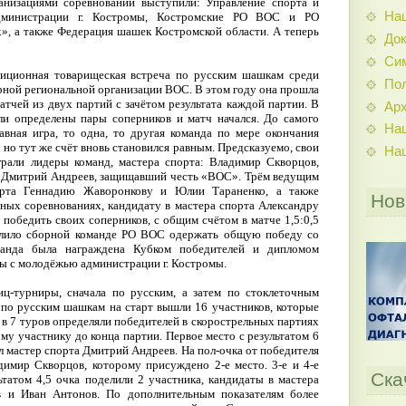
анизациями соревнований выступили: Управление спорта и
На
министрации г. Костромы, Костромские РО ВОС и РО
», а также Федерация шашек Костромской области. А теперь
До
Си
адиционная товарищеская встреча по русским шашкам среди
По
рной региональной организации ВОС. В этом году она прошла
атчей из двух партий с зачётом результата каждой партии. В
Ар
ли определены пары соперников и матч начался. До самого
На
вная игра, то одна, то другая команда по мере окончания
 но тут же счёт вновь становился равным. Предсказуемо, свои
На
грали лидеры команд, мастера спорта: Владимир Скворцов,
и Дмитрий Андреев, защищавший честь «ВОС». Трём ведущим
рта Геннадию Жаворонкову и Юлии Тараненко, а также
Нов
ных соревнованиях, кандидату в мастера спорта Александру
победить своих соперников, с общим счётом в матче 1,5:0,5
волило сборной команде РО ВОС одержать общую победу со
манда была награждена Кубком победителей и дипломом
ты с молодёжью администрации г. Костромы.
иц-турниры, сначала по русским, а затем по стоклеточным
по русским шашкам на старт вышли 16 участников, которые
в 7 туров определяли победителей в скорострельных партиях
му участнику до конца партии. Первое место с результатом 6
л мастер спорта Дмитрий Андреев. На пол-очка от победителя
димир Скворцов, которому присуждено 2-е место. 3-е и 4-е
Ска
ьтатом 4,5 очка поделили 2 участника, кандидаты в мастера
в и Иван Антонов. По дополнительным показателям более