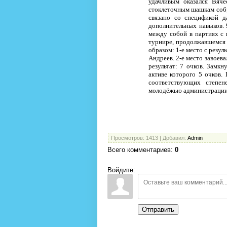
удачливым оказался Вяче
стоклеточным шашкам собр
связано со спецификой 
дополнительных навыков. 
между собой в партиях с 
турнире, продолжавшемся 
образом: 1-е место с резу
Андреев. 2-е место завоев
результат: 7 очков. Замк
активе которого 5 очков
соответствующих степе
молодёжью администрации 
Просмотров
: 1413 |
Добавил
:
Admin
Всего комментариев
:
0
Войдите:
Отправить