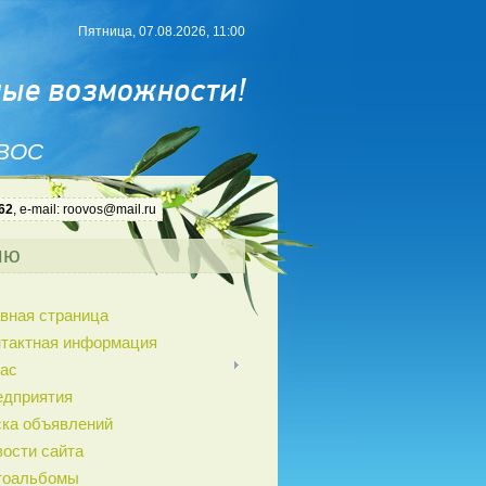
Пятница, 07.08.2026, 11:00
 ВОС
62
, e-mail: roovos@mail.ru
ню
вная страница
нтактная информация
ас
едприятия
ка объявлений
ости сайта
тоальбомы