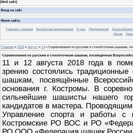
[
Мой сайт
]
Вход на сайт
Меню сайта
Главная страница
Контактная информация
О нас
Предприятия
Доска объявл
Архив
Наш
Главная
»
2018
»
Август
»
14
» Соревнования по русским и стоклеточным шашкам, по
Соревнования по русским и стоклеточным шашкам, посвящённые Всероссийск
11 и 12 августа 2018 года в пом
зрению состоялись традиционные 
шашкам, посвящённые Всероссий
основания г. Костромы. В соревн
сильнейшие шашисты нашего гор
кандидатов в мастера. Проводящим
Управление спорта и работы с 
Костромские РО ВОС и РО «Федера
РО ООО «Федерация шашек России