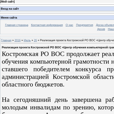
[
Мой сайт
]
Вход на сайт
Меню сайта
Главная страница
Контактная информация
О нас
Предприятия
Доска объявл
Архив
Наш
Главная
»
2016
»
Июль
»
26
» Реализация проекта Костромской РО ВОС «Центр обуче
Реализация проекта Костромской РО ВОС «Центр обучения компьютерной гра
Костромская РО ВОС продолжает реал
обучения компьютерной грамотности н
ставшего победителем конкурса п
администрацией Костромской област
областного бюджетов.
На сегодняшний день завершена ра
молодым инвалидам по зрению, котор