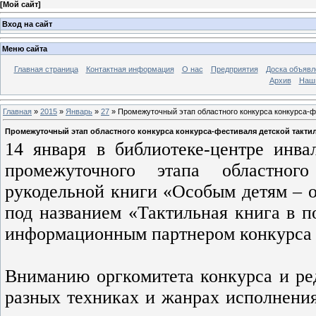
[
Мой сайт
]
Вход на сайт
Меню сайта
Главная страница
Контактная информация
О нас
Предприятия
Доска объявл
Архив
Наш
Главная
»
2015
»
Январь
»
27
» Промежуточный этап областного конкурса конкурса-ф
Промежуточный этап областного конкурса конкурса-фестиваля детской такти
14 января в библиотеке-центре инв
промежуточного этапа областного
рукодельной книги «Особым детям – 
под названием «Тактильная книга в п
информационным партнером конкурса 
Вниманию оргкомитета конкурса и ре
разных техниках и жанрах исполнения