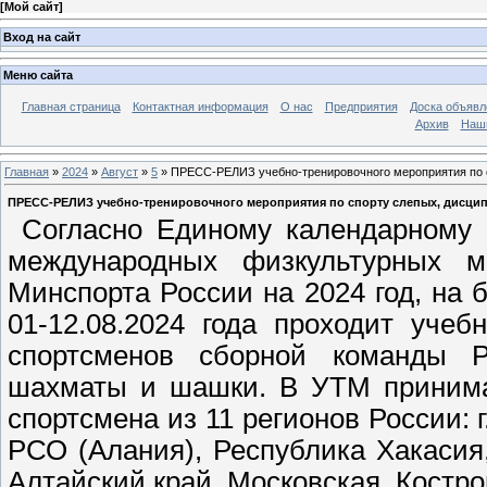
[
Мой сайт
]
Вход на сайт
Меню сайта
Главная страница
Контактная информация
О нас
Предприятия
Доска объявл
Архив
Наш
Главная
»
2024
»
Август
»
5
» ПРЕСС-РЕЛИЗ учебно-тренировочного мероприятия по с
ПРЕСС-РЕЛИЗ учебно-тренировочного мероприятия по спорту слепых, дисципл
Согласно Единому календарному п
международных физкультурных м
Минспорта России на 2024 год, на
01-12.08.2024 года проходит уче
спортсменов сборной команды Р
шахматы и шашки. В УТМ принима
спортсмена из 11 регионов России: 
РСО (Алания), Республика Хакасия
Алтайский край, Московская, Костр