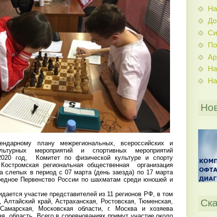
На
До
Си
По
Ар
На
На
Но
ендарному плану межрегиональных, всероссийских и
льтурных мероприятий и спортивных мероприятий
2020 год, Комитет по физической культуре и спорту
 Костромская региональная общественная организация
 слепых в период с 07 марта (день заезда) по 17 марта
редное Первенство России по шахматам среди юношей и
дается участие представителей из 11 регионов РФ, в том
Ска
 Алтайский край, Астраханская, Ростовская, Тюменская,
 Самарская, Московская области, г. Москва и хозяева
я область. Всего в соревнованиях примут участие около