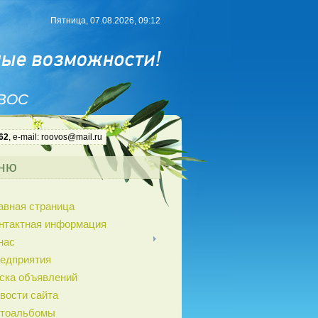
Пятница, 07.08.2026, 09:12
 ВОС
62
, e-mail: roovos@mail.ru
ню
авная страница
нтактная информация
нас
едприятия
ска объявлений
вости сайта
тоальбомы