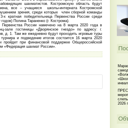
абовидящих шахматистов. Костромскую область будут
смена, все – учащиеся школы-интерната Костромской
рушением зрения, среди которых член сборной команды
 3-х кратная победительница Первенства России среди
 годов) Полина Тараненко (г. Кострома).
е Первенства России намечено на 8 марта 2020 года в
нц-зале гостиницы «Дворянское гнездо» по адресу: г.
в, д. 1. Там же ежедневно будут проходить игровые туры
 турнира и подведение итогов состоится 16 марта 2020
ии пройдет при финансовой поддержке Общероссийской
ии «Федерация шахмат России».
По
Мараф
самод
«Волж
«Школ
инвал
ПРЕС
мероп
слепы
2026 г
Об