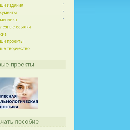
ши издания
кументы
мволика
лезные ссылки
хив
ши проекты
ше творчество
вые проекты
чать пособие