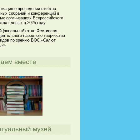
мация о проведении отчётно-
ных собраний и конференций в
ых организациях Всероссийского
тва слепых в 2025 году
й (зональный) этап Фестиваля
еятельного народного творчества
идов по зрению ВОС «Салют
ды»
таем вместе
ртуальный музей