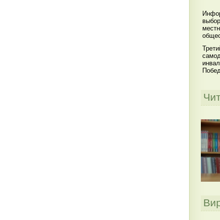
Инфор
выбор
местн
общес
Трети
самод
инвал
Побе
Чи
Ви