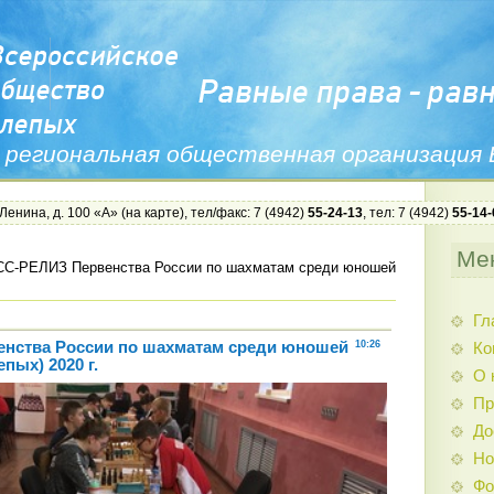
 региональная общественная организация
 Ленина, д. 100 «А» (
на карте
), тел/факс: 7 (4942)
55-24-13
, тел: 7 (4942)
55-14-
Ме
С-РЕЛИЗ Первенства России по шахматам среди юношей
Гл
нства России по шахматам среди юношей
10:26
Ко
пых) 2020 г.
О 
Пр
До
Но
Фо