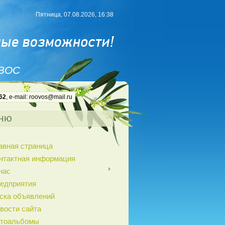
Пятница, 07.08.2026, 16:38
 ВОС
62
, e-mail: roovos@mail.ru
ню
авная страница
нтактная информация
нас
едприятия
ска объявлений
вости сайта
тоальбомы