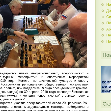
На
До
Си
По
Ар
На
На
Но
ендарному плану межрегиональных, всероссийских и
льтурных мероприятий и спортивных мероприятий
2019 год, Комитет по физической культуре и спорту
 Костромская региональная общественная организация
а слепых, при поддержке Фонда президентских грантов,
ень заезда) по 30 апреля 2019 года проводят Чемпионат
еди мужчин и женщин (спорт слепых) в рамках проекта
з, два и в дамки".
Ска
идается участие представителей около 20 регионов РФ.
стера спорта, международные мастера, победители и
и международных шахматных турниров среди спортсменов