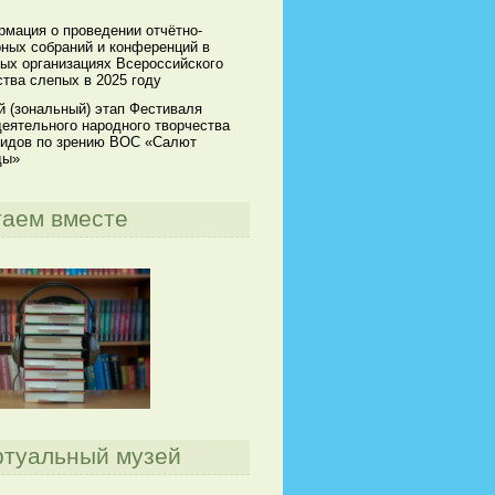
мация о проведении отчётно-
ных собраний и конференций в
ых организациях Всероссийского
тва слепых в 2025 году
й (зональный) этап Фестиваля
еятельного народного творчества
идов по зрению ВОС «Салют
ды»
таем вместе
ртуальный музей