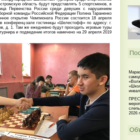
стромскую область будут представлять 5 спортсменов, в
ница Первенства России среди девушек с нарушением
сборной команды Российской Федерации Полина Тараненко
венное открытие Чемпионата России состоится 18 апреля
 в конференц-зале гостиницы «Шелестофф» по адресу: г.
в, д. 1. Там же ежедневно будут проходить игровые туры
турнира и подведение итогов намечено на 29 апреля 2019
По
Мараф
самод
«Волж
«Школ
инвал
ПРЕС
мероп
слепы
2026 г
Об