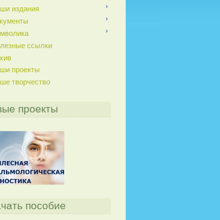
ши издания
кументы
мволика
лезные ссылки
хив
ши проекты
ше творчество
вые проекты
чать пособие