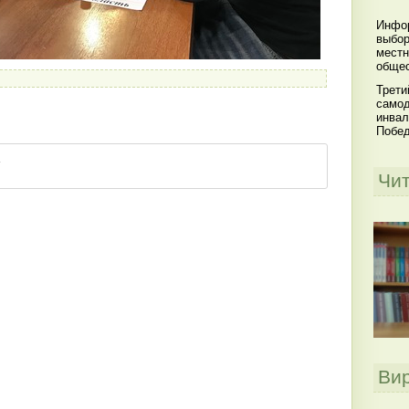
Инфор
выбор
местн
общес
Трети
самод
инвал
Побе
Чи
Ви