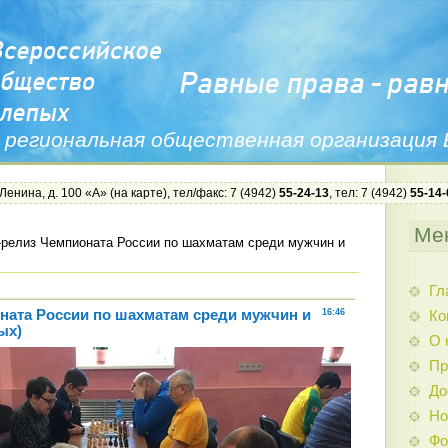
 региональная общественная организация
 Ленина, д. 100 «А» (
на карте
), тел/факс: 7 (4942)
55-24-13
, тел: 7 (4942)
55-14-
Ме
-релиз Чемпионата России по шахматам среди мужчин и
Гл
ната России по шахматам среди мужчин и
16:46
Ко
ых)
О 
Пр
До
Но
Фо