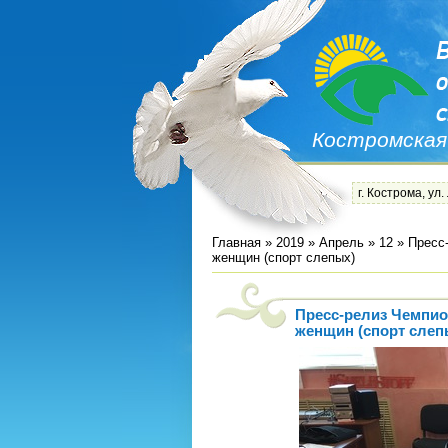
Костромская
г. Кострома, ул.
Главная
»
2019
»
Апрель
»
12
» Пресс
женщин (спорт слепых)
Пресс-релиз Чемпио
женщин (спорт слеп