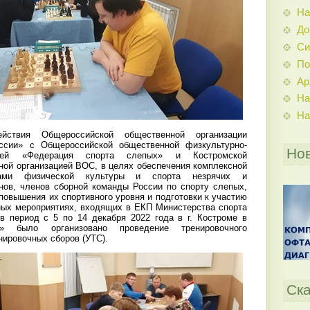
На
До
Си
По
Ар
На
На
твия Общероссийской общественной организации
ссии» с Общероссийской общественной физкультурно-
Но
цией «Федерация спорта слепых» и Костромской
ной организацией ВОС, в целях обеспечения комплексной
вами физической культуры и спорта незрячих и
ов, членов сборной команды России по спорту слепых,
овышения их спортивного уровня и подготовки к участию
ых мероприятиях, входящих в ЕКП Министерства спорта
в период с 5 по 14 декабря 2022 года в г. Костроме в
ка» было организовано проведение тренировочного
нировочных сборов (УТС).
Ска