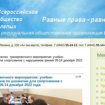
 региональная общественная организация
 Ленина, д. 100 «А» (
на карте
), тел/факс: 7 (4942)
55-24-13
, тел: 7 (4942)
55-14-
Ме
релиз тренировочного мероприятия: учебно-
ля спортсменов с нарушением зрения 05-14 декабря 2022
Гл
Ко
вочного мероприятия: учебно-
11:29
О 
ов по шахматам для спортсменов с
5-14 декабря 2022 года
Пр
До
Но
Фо