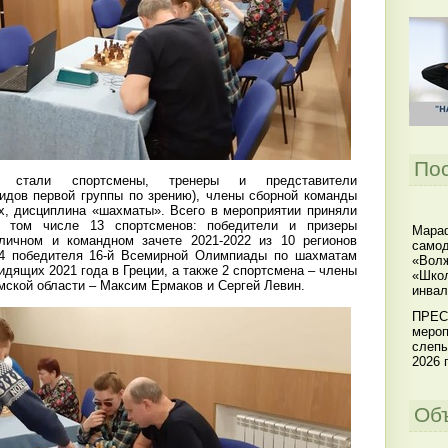
По
 стали спортсмены, тренеры и представители
дов первой группы по зрению), члены сборной команды
х, дисциплина «шахматы». Всего в мероприятии приняли
в том числе 13 спортсменов: победители и призеры
Мараф
личном и командном зачете 2021-2022 из 10 регионов
самод
 4 победителя 16-й Всемирной Олимпиады по шахматам
«Волж
идящих 2021 года в Греции, а также 2 спортсмена – члены
«Школ
мской области – Максим Ермаков и Сергей Левин.
инвал
ПРЕС
мероп
слепы
2026 г
Об