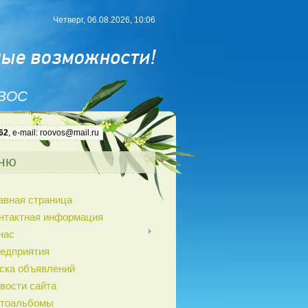
Четверг, 06.08.2026, 10:06
 ВОС
62
, e-mail: roovos@mail.ru
ню
авная страница
нтактная информация
нас
едприятия
ска объявлений
вости сайта
тоальбомы