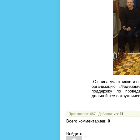
От лица участников и о
организацию «Федерац
поддержку по провед
дальнейшее сотрудничес
Просмотров
: 687 |
Добавил
:
vos44
Всего комментариев
:
0
Войдите: