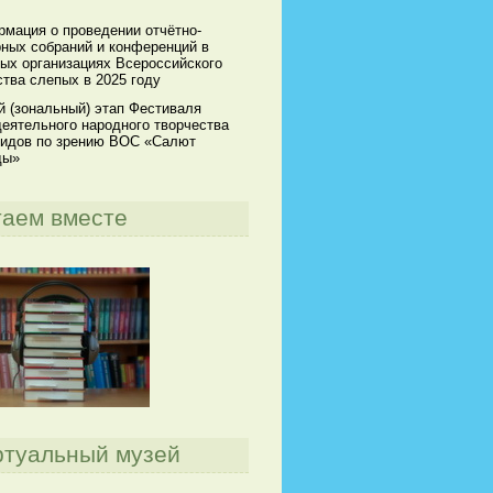
мация о проведении отчётно-
ных собраний и конференций в
ых организациях Всероссийского
тва слепых в 2025 году
й (зональный) этап Фестиваля
еятельного народного творчества
идов по зрению ВОС «Салют
ды»
таем вместе
ртуальный музей