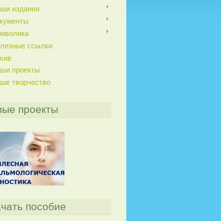
ши издания
кументы
мволика
лезные ссылки
хив
ши проекты
ше творчество
вые проекты
чать пособие