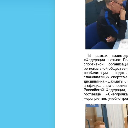
В рамках взаимодейс
«Федерация шахмат Ро
спортивной организа
региональной обществен
реабилитации средст
слабовидящих спортсмен
дисциплина «шахматы», п
в официальных спортивн
Российской Федерации, 
гостинице «Снегуроч
мероприятия, учебно-тре