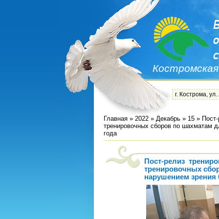
Костромская
г. Кострома, ул.
Главная
»
2022
»
Декабрь
»
15
» Пост-
тренировочных сборов по шахматам д
года
Пост-релиз трениро
тренировочных сбор
нарушением зрения 0