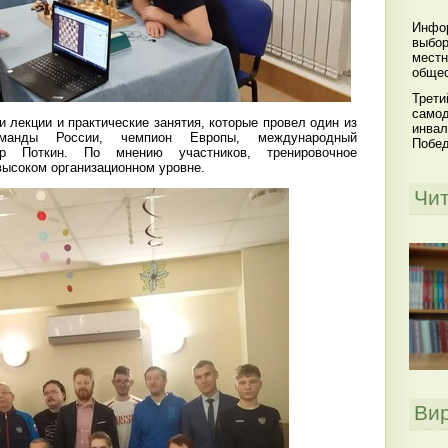
Инфор
выбор
местн
общес
Трети
самод
лекции и практические занятия, которые провел один из
инвал
оманды России, чемпион Европы, международный
Побе
ир Поткин. По мнению участников, тренировочное
высоком организационном уровне.
Чи
Ви