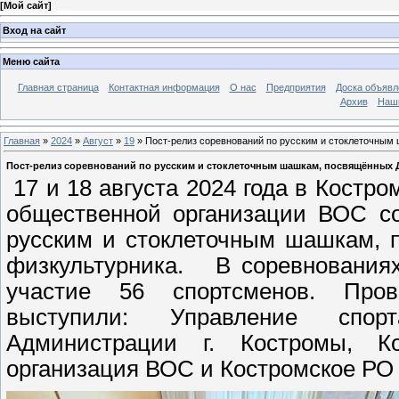
[
Мой сайт
]
Вход на сайт
Меню сайта
Главная страница
Контактная информация
О нас
Предприятия
Доска объявл
Архив
Наш
Главная
»
2024
»
Август
»
19
» Пост-релиз соревнований по русским и стоклеточным
Пост-релиз соревнований по русским и стоклеточным шашкам, посвящённых 
17 и 18 августа 2024 года в Костр
общественной организации ВОС со
русским и стоклеточным шашкам, 
физкультурника. В соревнованиях
участие 56 спортсменов. Пров
выступили: Управление спор
Администрации г. Костромы, Ко
организация ВОС и Костромское Р