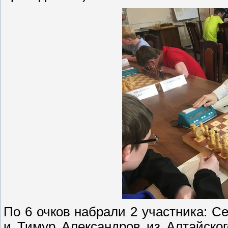
По 6 очков набрали 2 участника: С
и Тимур Александров из Алтайског