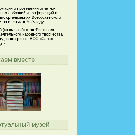
мация о проведении отчётно-
ных собраний и конференций в
ых организациях Всероссийского
тва слепых в 2025 году
й (зональный) этап Фестиваля
еятельного народного творчества
идов по зрению ВОС «Салют
ды»
таем вместе
ртуальный музей