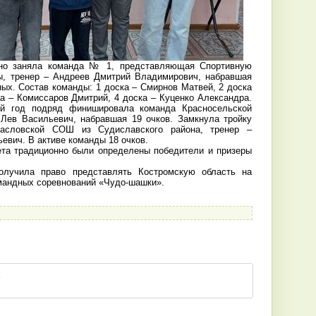
о заняла команда № 1, представляющая Спортивную
ы, тренер – Андреев Дмитрий Владимирович, набравшая
ных. Состав команды: 1 доска – Смирнов Матвей, 2 доска
а – Комиссаров Дмитрий, 4 доска – Куценко Александра.
ой год подряд финишировала команда Красносельской
Лев Васильевич, набравшая 19 очков. Замкнула тройку
асловской СОШ из Судиславского района, тренер –
евич. В активе команды 18 очков.
та традиционно были определены победители и призеры
олучила право представлять Костромскую область на
мандных соревнований «Чудо-шашки».