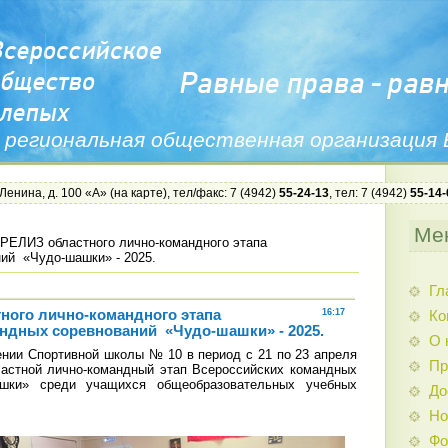
 региональная общественная организация
 Ленина, д. 100 «А» (
на карте
), тел/факс: 7 (4942)
55-24-13
, тел: 7 (4942)
55-14-
Ме
РЕЛИЗ областного лично-командного этапа
ий «Чудо-шашки» - 2025.
Гл
ого лично-командного этапа
16:17
Ко
ндных соревнований «Чудо-шашки» - 2025.
О 
нии Спортивной школы № 10 в период с 21 по 23 апреля
Пр
ластной лично-командный этап Всероссийских командных
ашки» среди учащихся общеобразовательных учебных
До
Но
Фо