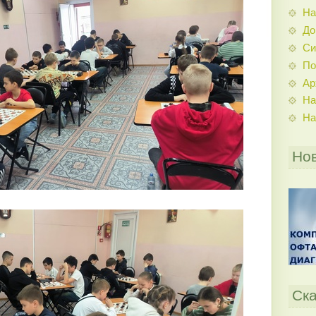
На
До
Си
По
Ар
На
На
Но
Ска