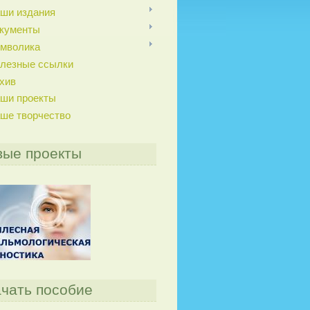
ши издания
кументы
мволика
лезные ссылки
хив
ши проекты
ше творчество
вые проекты
чать пособие