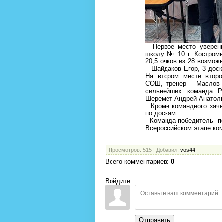
Первое место уверенн
школу № 10 г. Костром
20,5 очков из 28 возмож
– Шайдаков Егор, 3 доск
На втором месте втор
СОШ, тренер – Маслов 
сильнейших команда Р
Шеремет Андрей Анатоль
Кроме командного заче
по доскам.
Команда-победитель п
Всероссийском этапе ко
Просмотров
: 515 |
Добавил
:
vos44
Всего комментариев
:
0
Войдите:
Отправить