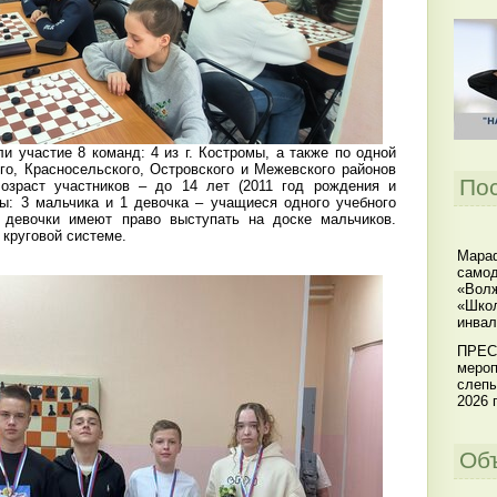
 участие 8 команд: 4 из г. Костромы, а также по одной
го, Красносельского, Островского и Межевского районов
По
Возраст участников – до 14 лет (2011 год рождения и
ы: 3 мальчика и 1 девочка – учащиеся одного учебного
- девочки имеют право выступать на доске мальчиков.
круговой системе.
Мараф
самод
«Волж
«Школ
инвал
ПРЕС
мероп
слепы
2026 г
Об