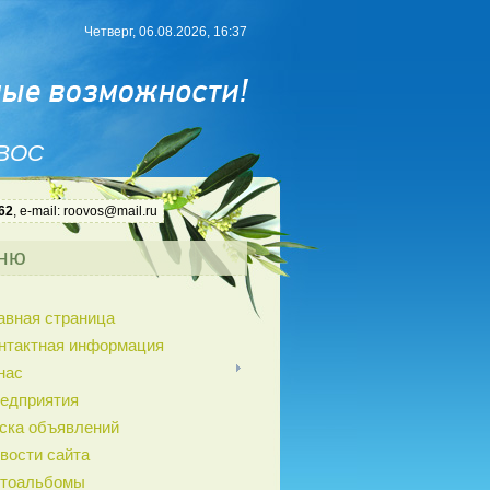
Четверг, 06.08.2026, 16:37
 ВОС
62
, e-mail: roovos@mail.ru
ню
авная страница
нтактная информация
нас
едприятия
ска объявлений
вости сайта
тоальбомы