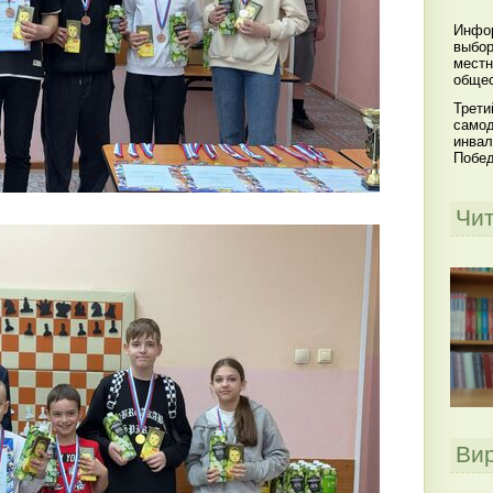
Инфор
выбор
местн
общес
Трети
самод
инвал
Побе
Чи
Ви