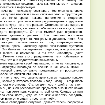
риентирования и самообслуживания еще никому не
 технических средств, таких как компьютер и телефон,
ироваться в информации.
 начинает потихоньку осознавать бесполезность своих
, наступает второй и самый сложный этап – фрустрации.
 его точки зрения такова: положение в обществе,
ой жизни и приятного времяпрепровождения с друзьями
ше не будет того, что раньше. Осталось только сидеть в
аже соображая, как налить себе чашку чая и ждать, пока
уда-то сопроводить. От этих мыслей руки опускаются,
лание двигаться дальше. Плюс человек постоянно
е получается даже то, что раньше давалось легко. Без
можно долго искать ложку на столе, потерянную вещь,
дверной проем, наизнанку одетой оказывается футболка
и. Эти бытовые повседневные трудности, а еще мысль о
х ничего не случилось, а ты стал инвалидом, дают
е. Именно из-за этого раздражения летят обвинения в
 том, что они недостаточно внимательны.
омент отрицания своей инвалидности, но не напрямую, а
ь атрибуты инвалида по зрению и как самый яркий –
 которой самостоятельно продвигаться в пространстве
более без сложенного навыка.
: к нам в местную организацию совсем недавно пришел
, зрение у которого пропало 3 года назад. Открылась
устила его вперед. Стулья для посетителей у нас стоят
но он, не зная расположения предметов в кабинете начал
ета, при этом наткнувшись на мой стул. Следом за ним
ала спрашивать, куда же его можно все-таки посадить,
ем ничего не видит, а трости не любит.
ольно стандартная ситуация. Давайте теперь попробуем