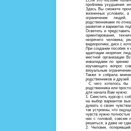
Если это пособие попал
проблема ухудшения ил
Здесь Вы сможете прочи
жизненных условиях, а
ограничение людей,
родственниками по отно
развития и вариантах по
Осветить и представить
ориентирования, техни
незрячего человека, р
видеоролики, диск с кот
При создании пособия я 
адаптации незрячих люд
местной организации В
инвалидами по зрению с
изучающего вопрос со
визуальным ограничением
Также я собрала мнени
родственников и друз
С чего хотелось бы н
родственника или просто
для начала Вам нужно:
1. Сместить курсор с со
на выбор вариантов вых
думать о своих чувства
так устроены, что ощуща
чувств нужно полностью 
них с головой, совсем 
решиться, а даже не сдв
2. Человек, потерявши