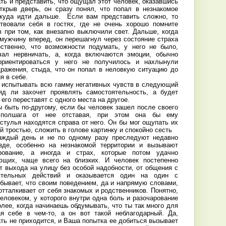
ть и представить, что ощущал этот человек, оказавшись
ткрыв дверь, он сразу понял, что попал в незнакомое
 куда идти дальше. Если вам представить сложно, то
ствовали себя в гостях, где не очень хорошо помните
 при том, как внезапно выключили свет. Дальше, когда
 мужчину вперед, он перешагнул через состояние страха
ественно, что возможности подумать, у него не было,
чал нервничать, а, когда включаются эмоции, обычно
ориентироваться у него не получилось и нахлынули
дражения, стыда, что он попал в неловкую ситуацию до
ия в себе.
е испытывать всю гамму негативных чувств в следующий
ряд ли захочет проявлять самостоятельность, а будет
его переставят с одного места на другое.
ы быть по-другому, если бы человек зашел после своего
 полшага от нее отставая, при этом она бы ему
стулья находятся справа от него. Он бы мог ощупать их
й тростью, сложить в голове картинку и спокойно сесть
каждый день и не по одному разу преследуют недавно
зде, особенно на незнакомой территории и вызывают
рование, а иногда и страх, которые потом удачно
щих, чаще всего на близких. И человек постепенно
т выхода на улицу без особой надобности, от общения с
ятельных действий и оказывается один на один с
 бывает, что своим поведением, да и напрямую словами,
отталкивает от себя знакомых и родственников. Понятно,
еловеком, у которого внутри одна боль и разочарование
лее, когда начинаешь обдумывать, что ты так много для
ая себе в чем-то, а он вот такой неблагодарный. Да,
ть не приходится, и Ваша попытка ее добиться вызывает