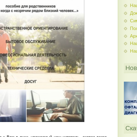
На
До
Си
По
Ар
На
На
Нов
Ска