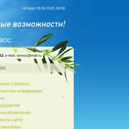
Четверг, 06.08.2026, 06:08
 ВОС
62
, e-mail: roovos@mail.ru
ню
авная страница
нтактная информация
нас
едприятия
ска объявлений
вости сайта
тоальбомы