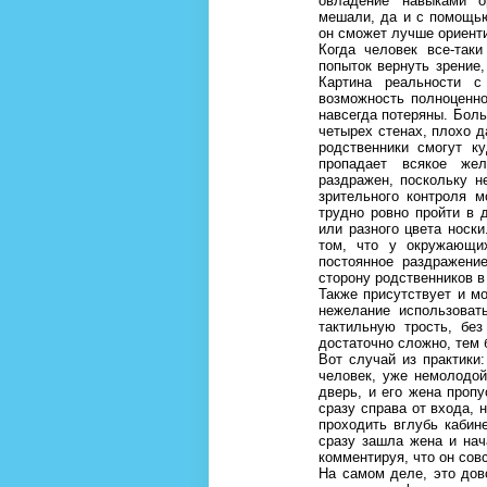
овладение навыками о
мешали, да и с помощью
он сможет лучше ориент
Когда человек все-таки
попыток вернуть зрение
Картина реальности с
возможность полноценн
навсегда потеряны. Боль
четырех стенах, плохо д
родственники смогут к
пропадает всякое же
раздражен, поскольку н
зрительного контроля 
трудно ровно пройти в 
или разного цвета носк
том, что у окружающи
постоянное раздражени
сторону родственников в
Также присутствует и м
нежелание использоват
тактильную трость, без
достаточно сложно, тем 
Вот случай из практики
человек, уже немолодой
дверь, и его жена проп
сразу справа от входа, 
проходить вглубь кабин
сразу зашла жена и нач
комментируя, что он совс
На самом деле, это дов