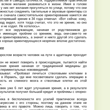
естве и самодостаточности, подкрепляемое практически
 всякое желание развиваться в жизни. Имея в голове
 у них нет желания прогуляться по улице, потому что они
ожностью соединить тактильные и звуковые ориентиры со
 и сначала самостоятельное ориентирование кажется им
отерявший зрение в 34 года отмечал: «Вот сейчас хожу,
зад видел, хотя тогда считал, что это не зрение, но оно
 и не ходил. Не хотелось».
ют все окружающие, начиная от родственников до
е имеющих проблем со зрением, ведь они-сами-то не
и ориентировались, а значит и никто другой это сделать
ов хорошо ориентирующихся незрячих вполне достаточно.
ции
зрослом возрасте человек на пути к адаптации проходит
 он не может поверить в происходящее, пытается найти
ения зрения начиная от традиционной медицины до
кспериментальных нововведений.
азывал: «Пробовал лечиться стволовыми клетками в
 в Израиль, где мне посоветовали сделать операцию в
ость из спинного мозга и стволовые клетки из этой
».
век уже 6 лет ждет улучшения зрения, а в результате
зультатов получил большой кредит и проблемы с опорно-
.
ека в бесполезности его усилий практически всегда
агрессию с его стороны, поэтому на данном этапе не
овека в его правоте. Можно лишь говорить о том, что