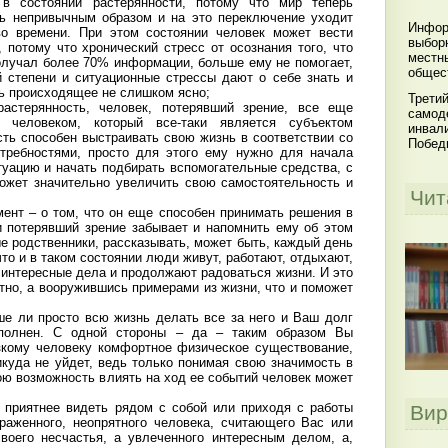
в состоянии растерянности, потому что мир теперь
ть непривычным образом и на это переключение уходит
Инфор
во времени. При этом состоянии человек может вести
выбор
, потому что хронический стресс от осознания того, что
местн
получал более 70% информации, больше ему не помогает,
общес
 степени и ситуационные стрессы дают о себе знать и
ь происходящее не слишком ясно;
Третий
астерянность, человек, потерявший зрение, все еще
самод
я человеком, который все-таки является субъектом
инвал
сть способен выстраивать свою жизнь в соответствии со
Побед
требностями, просто для этого ему нужно для начала
туацию и начать подбирать вспомогательные средства, с
ожет значительно увеличить свою самостоятельность и
Чит
ент – о том, что он еще способен принимать решения в
и потерявший зрение забывает и напомнить ему об этом
е родственники, рассказывать, может быть, каждый день
то и в таком состоянии люди живут, работают, отдыхают,
 интересные дела и продолжают радоваться жизни. И это
тно, а вооружившись примерами из жизни, что и поможет
е ли просто всю жизнь делать все за него и Ваш долг
ыполнен. С одной стороны – да – таким образом Вы
зкому человеку комфортное физическое существование,
икуда не уйдет, ведь только понимая свою значимость в
ою возможность влиять на ход ее событий человек может
 приятнее видеть рядом с собой или приходя с работы
Вир
раженного, неопрятного человека, считающего Вас или
воего несчастья, а увлеченного интересным делом, а,