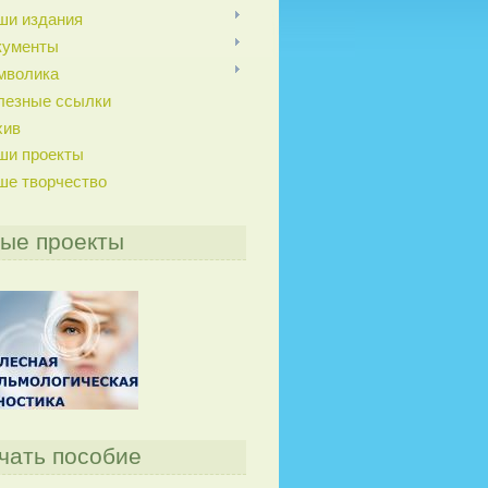
ши издания
кументы
мволика
лезные ссылки
хив
ши проекты
ше творчество
ые проекты
чать пособие