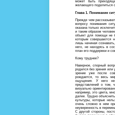
может быть приходяще
желающего поделиться с
Глава 1. Понимание си
Прежде чем рассказыват
вопросу понимания сит
оказана только исключит
и таким образом челове
объект для помощи не б
которым совершаются н
лишь начиная сознавать
него, не находясь в со
план его поддержки и со
Кому труднее?
Наверное, спорный вопр
родился без зрения или у
зрение уже после сов
рождается, то весь ми
ощущения. У него не
представлений о том, 
визуально ориентированн
например, это цвета, мно
далее. Трудно объяснить
культуры, которые нель
очень сложно в нем ор
неуверенность в переме
С другой стороны, пост