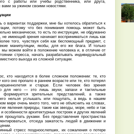
го с работы или учебы родственника, или друга,
 вами за ужином своими новостями.
туации
ь о вариантах поддержки, мне бы хотелось обратиться к
уации, потому что без понимания помощь может быть
ельно механически, то есть по инструкции, не обдуманно
к, не имеющий зрения начинает восприниматься лишь как
олее того, чувствуя себя как беспомощный предмет, с
екие манипуляции, якобы, для его же блага. И только
, мы можем войти в положение человека и, в отличие от
стоянии стресса, начать разрабатывать индивидуальный
вместного выхода из сложной ситуации.
ос, кто находится в более сложном положении: те, кто
 кого оно пропало в раннем возрасте или те, кто потерял
ершеннолетия и старше. Если человек без зрения
р для него — это лишь звуки, запахи и тактильные
 формируется зрительных представлений, а также
чего нельзя услышать или пощупать, а ведь в нашем
ом мире очень много того, чего не объяснить на словах,
гие явления природы, такие как звезды, море, небо и так
 и особенности архитектурных построек и других явлений
зя прощупать руками. Без представления пространства
иентироваться, отсюда зажатость людей в движении и
щении.
оянный стресс поздноослепших, их сожаления о потере