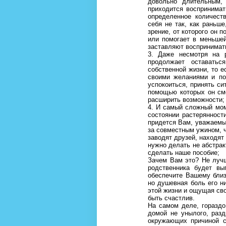
довольно длительным, 
приходится воспринима
определенное количест
себя не так, как раньше
зрение, от которого он 
или помогает в меньшей
заставляют воспринимат
3. Даже несмотря на р
продолжает оставатьс
собственной жизни, то е
своими желаниями и по
успокоиться, принять си
помощью которых он см
расширить возможности;
4. И самый сложный мом
состоянии растерянност
придется Вам, уважаемы
за совместным ужином, ч
заводят друзей, находят
нужно делать не абстрак
сделать наше пособие;
Зачем Вам это? Не лучш
родственника будет в
обеспечите Вашему бли
но душевная боль его н
этой жизни и ощущая св
быть счастлив.
На самом деле, гораздо
домой не унылого, разд
окружающих причиной с