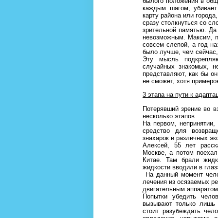
былого положения в общ
каждым шагом, убивает
карту района или города,
сразу столкнуться со сл
зрительной памятью. Да
невозможным. Максим, п
совсем слепой, а год на
было лучше, чем сейчас,
Эту мысль подкрепля
случайных знакомых, н
представляют, как бы он
не сможет, хотя пример
3 этапа на пути к адапта
Потерявший зрение во в
несколько этапов.
На первом, непринятии,
средство для возвращ
знахарок и различных э
Алексей, 55 лет расск
Москве, а потом поехал
Китае. Там брали жидк
жидкости вводили в глаз
На данный момент чело
лечения из осязаемых ре
двигательным аппаратом
Попытки убедить челов
вызывают только лишь 
стоит разубеждать чел