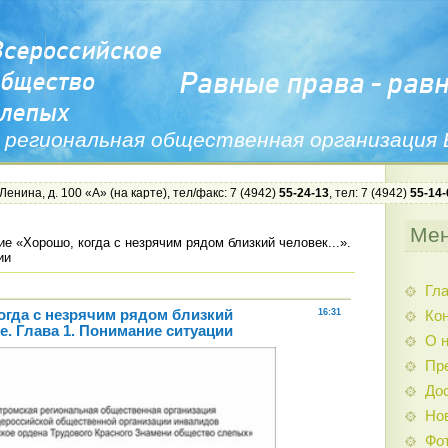
 региональная общественная организация
 Ленина, д. 100 «А» (
на карте
), тел/факс: 7 (4942)
55-24-13
, тел: 7 (4942)
55-14-
Ме
е «Хорошо, когда с незрячим рядом близкий человек...».
ии
Гл
огда с незрячим рядом близкий
16:31
Ко
ие. Глава 1. Понимание ситуации
О 
Пр
До
Но
Фо