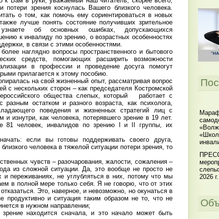
о к Вам в руки, уважаемый наш читатель, скорее всего,
и потери зрения коснулась Вашего близкого человека.
тать о том, как помочь ему сориентироваться в новых
 также лучше понять состояние получивших зрительное
 узнаете об основных ошибках, допускающихся
шению к инвалиду по зрению, о возрастных особенностях
ддержки, в связи с этими особенностями.
 более наглядно вопросы пространственного и бытового
ческих средств, помогающих расширить возможности
еализации в профессии и проведение досуга помогут
орыми прилагается к этому пособию.
Пос
опиралась на свой жизненный опыт, рассматривая вопрос
ей с нескольких сторон – как председателя Костромской
сероссийского общества слепых, который работает с
 разным остатком и разного возраста, как психолога,
владающего поведения и жизненных стратегий лиц с
Мараф
 и изнутри, как человека, потерявшего зрение в 19 лет.
самод
е 81 человек, инвалидов по зрению I и II группы, их
«Волж
ей.
«Школ
ачать: если вы готовы поддерживать своего друга,
инвал
 близкого человека в тяжелой ситуации потери зрения, то
ПРЕСС
бственных чувств – разочарования, жалости, сожаления –
мероп
ода из сложной ситуации. Да, это вообще не просто не
слепы
х и переживаниях, не углубляться в них, потому что мы
2026 г.
ем в полной мере только себя. Я не говорю, что от этих
отказаться. Это, наверное, и невозможно, но окунаться в
не продуктивно и ситуация таким образом не то, что не
Объ
инется в нужном направлении;
й зрение находится сначала, и это начало может быть