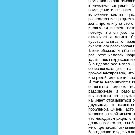
немножко пофантазирова
в неловкой ситуации. О
помещение и не знает,
вспомните, как вы чув
расположение предметов
жена протолкнула этого
и ринулся вперед, ест
потому, что он уже на
отключается логика. С
чувства начиная от раз
очередного разочарован
Таким образом, чтобы н
раз, этот человек нав
ждать, пока окружающие 
А в идеале все могло б
сопровождающего, на
прокомментировала, что 
или рукой, или тактильно
И такие неприятности 
ослепшего человека ве
раздражение и разоча
выливаются на окружаю
начинает отказываться о
друзьями, от самосто
проблемой. Очень часто
человек в такой момент 
что находится рядом с ч
довольно сложно, тем бо
него делаешь, отказыв
благодарности здесь жда