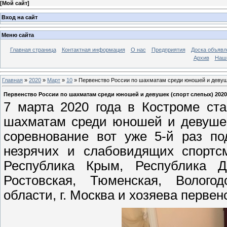
[
Мой сайт
]
Вход на сайт
Меню сайта
Главная страница
Контактная информация
О нас
Предприятия
Доска объявл
Архив
Наш
Главная
»
2020
»
Март
»
10
» Первенство России по шахматам среди юношей и девушек
Первенство России по шахматам среди юношей и девушек (спорт слепых) 2020 
7 марта 2020 года в Костроме ст
шахматам среди юношей и девушек
соревнование вот уже 5-й раз п
незрячих и слабовидящих спортс
Республика Крым, Республика Да
Ростовская, Тюменская, Вологод
области, г. Москва и хозяева перве