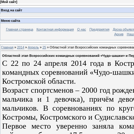
[
Мой сайт
]
Вход на сайт
Меню сайта
Главная страница
Контактная информация
О нас
Предприятия
Доска объявл
Архив
Наш
Главная
»
2014
»
Апрель
»
25
» Областной этап Всероссийских командных соревнова
Областной этап Всероссийских командных соревнований «Чудо-шашки» и Пер
С 22 по 24 апреля 2014 года в Кост
командных соревнований «Чудо-шашки
Костромской области.
Возраст спортсменов – 2000 год рожде
мальчика и 1 девочка), причём дев
мальчиков. В соревнованиях по кру
Костромы, Костромского и Судиславско
Первое место уверенно заняла ко