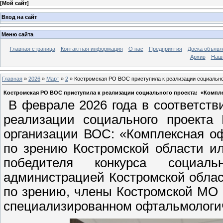
[
Мой сайт
]
Вход на сайт
Меню сайта
Главная страница
Контактная информация
О нас
Предприятия
Доска объявл
Архив
Наш
Главная
»
2026
»
Март
»
2
» Костромская РО ВОС приступила к реализации социально
Костромская РО ВОС приступила к реализации социального проекта: «Компл
В феврале 2026 года в соответст
реализации социального проекта 
организации ВОС: «Комплексная о
по зрению Костромской области и
победителя конкурса социал
администрацией Костромской облас
по зрению, члены Костромской МО
специализированном офтальмологич