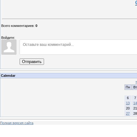
Всего комментариев
:
0
Войдите:
Отправить
Calendar
Пн
Вт
6
7
13
14
20
21
27
28
Полная версия сайта