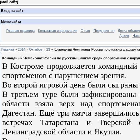
[
Мой сайт
]
Вход на сайт
Меню сайта
Главная страница
Контактная информация
О нас
Предприятия
Доска объявл
Архив
Наш
Главная
»
2014
»
Октябрь
»
23
» Командный Чемпионат России по русским шашкам сре
Командный Чемпионат России по русским шашкам среди спортсменов с наруш
В Костроме продолжается командный
спортсменов с нарушением зрения.
Во второй игровой день были сыграны 
В третьем туре были зафиксированы 
области взяла верх над спортсмен
Дагестан. Ещё три матча завершилис
встречах Татарстана и Тверской 
Ленинградской области и Якутии.