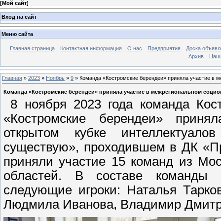
[
Мой сайт
]
Вход на сайт
Меню сайта
Главная страница
Контактная информация
О нас
Предприятия
Доска объявл
Архив
Наш
Главная
»
2023
»
Ноябрь
»
9
» Команда «Костромские берендеи» приняла участие в м
Команда «Костромские берендеи» приняла участие в межрегиональном социок
8 ноября 2023 года команда Кос
«Костромские берендеи» приня
открытом кубке интеллектуал
существую», проходившем в ДК «Пр
приняли участие 15 команд из Мос
областей. В составе команды 
следующие игроки: Наталья Тарко
Людмила Иванова, Владимир Дмитри