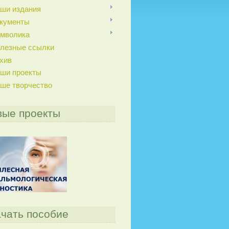
ши издания
кументы
мволика
лезные ссылки
хив
ши проекты
ше творчество
вые проекты
чать пособие