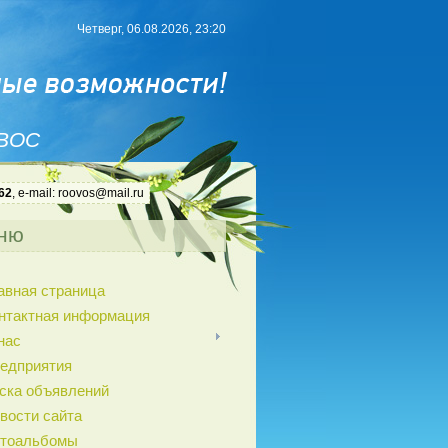
Четверг, 06.08.2026, 23:20
 ВОС
62
, e-mail: roovos@mail.ru
ню
авная страница
нтактная информация
нас
едприятия
ска объявлений
вости сайта
тоальбомы