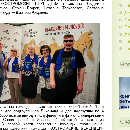
а «КОСТРОМСКИЕ БЕРЕНДЕИ» в составе: Людмила
На
тков, Семён Егоров, Наталья Тарковская, Светлана
До
оманды – Дмитрий Андреев.
Си
По
Ар
На
На
Но
тапе команды, в соответствии с жеребьёвкой, были
ы: две подгруппы по 5 команд и две подгруппы по 4
боролась за выход в полуфинал и в финал с соперниками
, Свердловской и Ивановской областей, а также из
Ска
. В первой части состязания команды, традиционно,
зитные карточки». Команда «КОСТРОМСКИЕ БЕРЕНДЕИ»