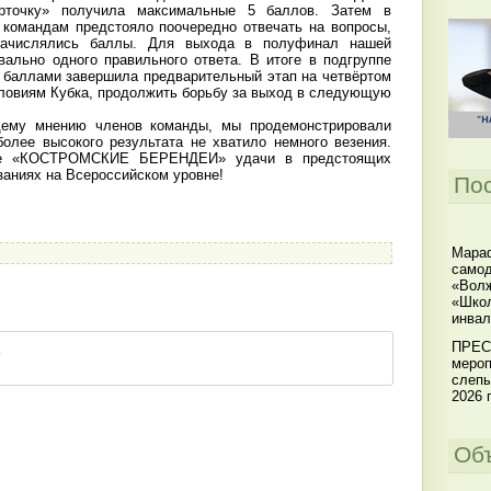
рточку» получила максимальные 5 баллов. Затем в
 командам предстояло поочередно отвечать на вопросы,
начислялись баллы. Для выхода в полуфинал нашей
вально одного правильного ответа. В итоге в подгруппе
 баллами завершила предварительный этап на четвёртом
словиям Кубка, продолжить борьбу за выход в следующую
ему мнению членов команды, мы продемонстрировали
более высокого результата не хватило немного везения.
е «КОСТРОМСКИЕ БЕРЕНДЕИ» удачи в предстоящих
заниях на Всероссийском уровне!
По
Мараф
самод
«Волж
«Школ
инвал
ПРЕС
мероп
слепы
2026 г
Об