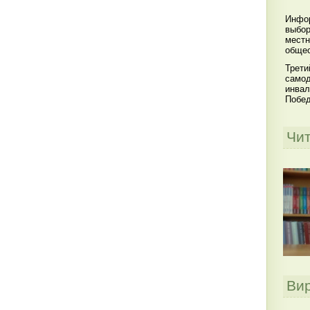
Инфор
выбор
местн
общес
Трети
самод
инвал
Побе
Чи
Ви