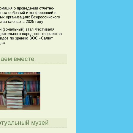
мация о проведении отчётно-
ных собраний и конференций в
ых организациях Всероссийского
тва слепых в 2025 году
й (зональный) этап Фестиваля
еятельного народного творчества
идов по зрению ВОС «Салют
ды»
таем вместе
ртуальный музей