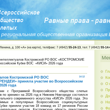
 региональная общественная организация
 Ленина, д. 100 «А» (
на карте
), тел/факс: 7 (4942)
55-24-13
, тел: 7 (4942)
55-14-
Ме
 интеллектуалов Костромской РО ВОС «КОСТРОМСКИЕ
оссийском Кубке ВОС «КИСИ» 2026 года
Гл
уалов Костромской РО ВОС
14:12
Ко
НДЕИ» приняла участие во Всероссийском
О 
026 года
Пр
ии с Программой Всероссийского общества слепых
в по зрению» на 2026 год в Нижнем Новгороде состоялся
До
уального современного искусства «КИСИ» 2026 года. Это
Но
имых и популярных Всероссийских социокультурных
убке приняли участие 18 команд из 17 регионов России
Фо
едеральных округов. Костромскую область представила