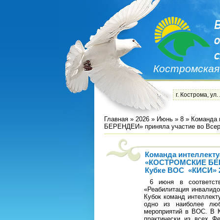
Костромская
г. Кострома, ул.
Главная
»
2026
»
Июнь
»
8
» Команда
БЕРЕНДЕИ» приняла участие во Всер
Команда интеллект
«КОСТРОМСКИЕ БЕРЕ
Кубке ВОС «КИСИ» 2
6 июня в соответств
«Реабилитация инвалидо
Кубок команд интеллект
одно из наиболее люб
мероприятий в ВОС. В К
практически из всех Ф