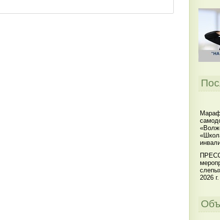
Пос
Мараф
самодо
«Волжс
«Школ
инвал
ПРЕСС
меропр
слепы
2026 г.
Объ