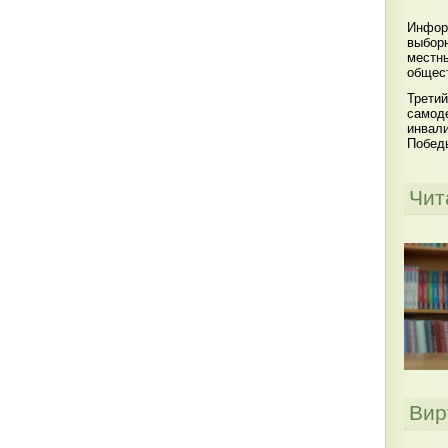
Инфор
выбор
местны
общест
Третий
самоде
инвал
Побед
Чит
Вир