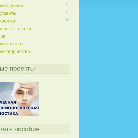
ши издания
кументы
мволика
лезные ссылки
хив
ши проекты
ше творчество
ые проекты
чать пособие