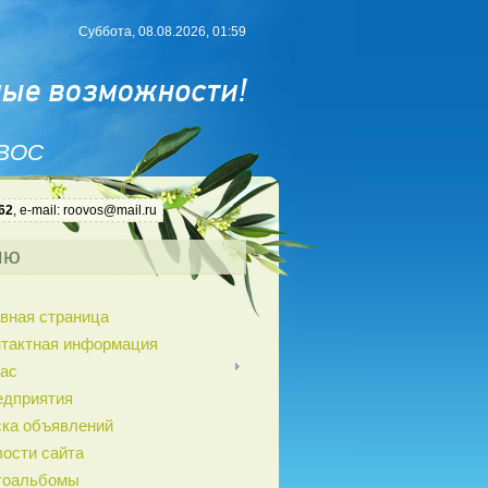
Суббота, 08.08.2026, 01:59
 ВОС
62
, e-mail: roovos@mail.ru
ню
вная страница
нтактная информация
ас
едприятия
ка объявлений
ости сайта
тоальбомы