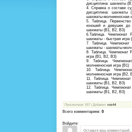
дисциплина: шахматы (В1
4. Справка о составе с
дисциплина: шахматы (
шахматы-молниеносная иг
5. Таблица. Первенств
юношей и девушек до 
шахматы (В1, В2, В3)
6.Таблица. Чемпионат 
шахматы - быстрая игра (
7. Таблица. Чемпионат
шахматы - шахматы-молни
8. Таблица. Чемпионат 
игра (В1, В2, В3)
9. Таблица. Чемпиона
молниеносная игра (В1)
10. Таблица. Чемпион
молниеносная игра (В2, 
11. Таблица. Чемпиона
шахматы (В1, В2, В3)
12. Таблица. Чемпиона
шахматы (В1, В2, В3)
Просмотров
: 597 |
Добавил
:
vos44
Всего комментариев
:
0
Войдите: