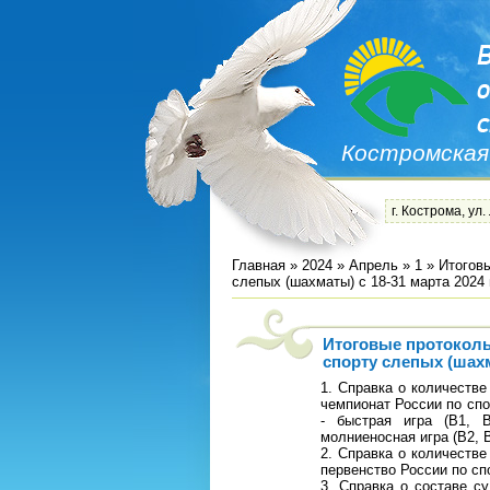
Костромская
г. Кострома, ул.
Главная
»
2024
»
Апрель
»
1
» Итоговы
слепых (шахматы) с 18-31 марта 2024 
Итоговые протоколы
спорту слепых (шахм
1. Справка о количеств
чемпионат России по спо
- быстрая игра (В1, В
молниеносная игра (В2, 
2. Справка о количеств
первенство России по сп
3. Справка о составе с