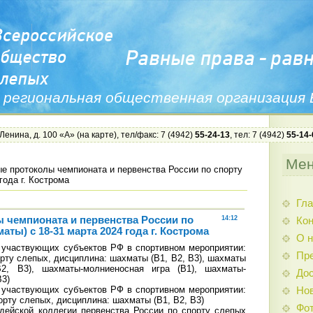
 региональная общественная организация
 Ленина, д. 100 «А» (
на карте
), тел/факс: 7 (4942)
55-24-13
, тел: 7 (4942)
55-14-
Ме
е протоколы чемпионата и первенства России по спорту
года г. Кострома
Гла
 чемпионата и первенства России по
14:12
Ко
аты) с 18-31 марта 2024 года г. Кострома
О н
е участвующих субъектов РФ в спортивном мероприятии:
Пр
рту слепых, дисциплина: шахматы (В1, В2, В3), шахматы
2, В3), шахматы-молниеносная игра (В1), шахматы-
Дос
В3)
е участвующих субъектов РФ в спортивном мероприятии:
Нов
орту слепых, дисциплина: шахматы (В1, В2, В3)
Фо
удейской коллегии первенства России по спорту слепых