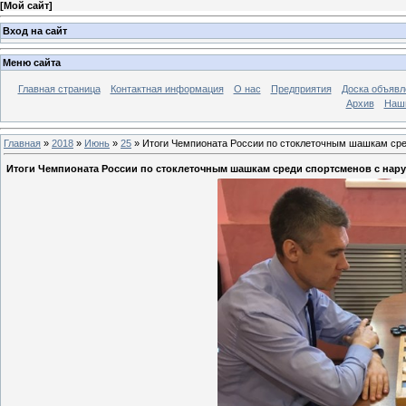
[
Мой сайт
]
Вход на сайт
Меню сайта
Главная страница
Контактная информация
О нас
Предприятия
Доска объявл
Архив
Наш
Главная
»
2018
»
Июнь
»
25
» Итоги Чемпионата России по стоклеточным шашкам сре
Итоги Чемпионата России по стоклеточным шашкам среди спортсменов с наруш