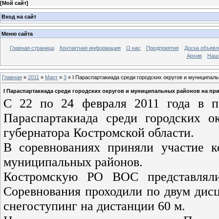
[
Мой сайт
]
Вход на сайт
Меню сайта
Главная страница
Контактная информация
О нас
Предприятия
Доска объявл
Архив
Наш
Главная
»
2011
»
Март
»
3
» I Параспартакиада среди городских округов и муниципал
I Параспартакиада среди городских округов и муниципальных районов на пр
С 22 по 24 февраля 2011 года в п
Параспартакиада среди городских 
губернатора Костромской области.
В соревнованиях приняли участие к
муниципальных районов.
Костромскую РО ВОС представлял
Соревнования проходили по двум дис
снегоступинг на дистанции 60 м.