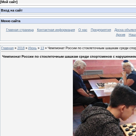
[
Мой сайт
]
Вход на сайт
Меню сайта
Главная страница
Контактная информация
О нас
Предприятия
Доска объявл
Архив
Наш
Главная
»
2018
»
Июнь
»
13
» Чемпионат России по стоклеточным шашкам среди спор
Чемпионат России по стоклеточным шашкам среди спортсменов с нарушением 