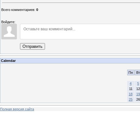
Всего комментариев
:
0
Войдите:
Отправить
Calendar
Пн
Вт
4
5
11
12
18
19
25
26
Полная версия сайта