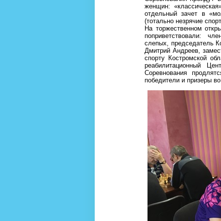
женщин: «классическая
отдельный зачет в «мо
(тотально незрячие спор
На торжественном откры
поприветствовали: чл
слепых, председатель К
Дмитрий Андреев, замес
спорту Костромской об
реабилитационный Цен
Соревнования продлят
победители и призеры в