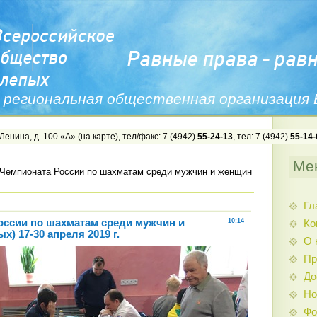
 региональная общественная организация
 Ленина, д. 100 «А» (
на карте
), тел/факс: 7 (4942)
55-24-13
, тел: 7 (4942)
55-14-
Ме
 Чемпионата России по шахматам среди мужчин и женщин
Гл
оссии по шахматам среди мужчин и
10:14
Ко
х) 17-30 апреля 2019 г.
О 
Пр
До
Но
Фо