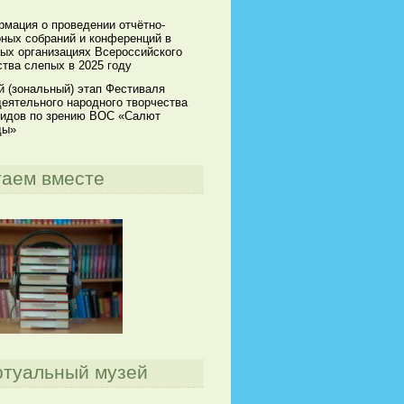
мация о проведении отчётно-
ных собраний и конференций в
ых организациях Всероссийского
тва слепых в 2025 году
й (зональный) этап Фестиваля
еятельного народного творчества
идов по зрению ВОС «Салют
ды»
таем вместе
ртуальный музей