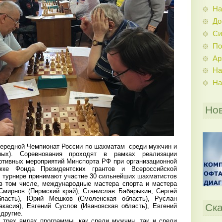
На
До
Си
По
Ар
На
На
Но
чередной Чемпионат России по шахматам среди мужчин и
х). Соревнования проходят в рамках реализации
ртивных мероприятий Минспорта РФ при организационной
жке Фонда Президентских грантов и Всероссийской
 турнире принимают участие 30 сильнейших шахматистов
 в том числе, международные мастера спорта и мастера
мирнов (Пермский край), Станислав Бабарыкин, Сергей
бласть), Юрий Мешков (Смоленская область), Руслан
Ска
акасия), Евгений Суслов (Ивановская область), Евгений
 другие.
 трех видах программы, как среди мужчин, так и среди