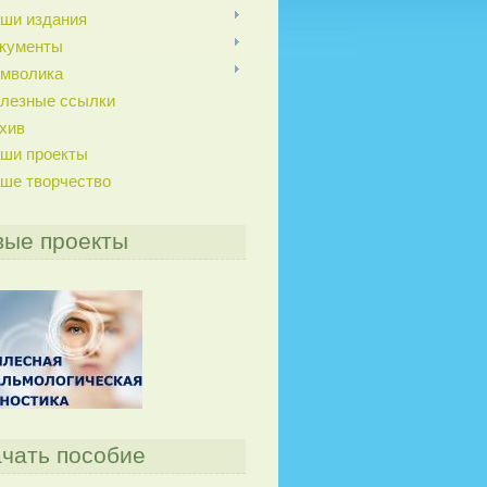
ши издания
кументы
мволика
лезные ссылки
хив
ши проекты
ше творчество
вые проекты
чать пособие