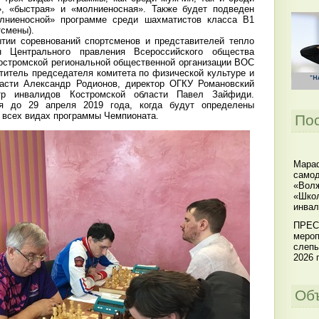
», «быстрая» и «молниеносная». Также будет подведен
лниеносной» программе среди шахматистов класса В1
тсмены).
тии соревнований спортсменов и представителей тепло
ен Центрального правления Всероссийского общества
остромской региональной общественной организации ВОС
титель председателя комитета по физической культуре и
ласти Александр Родионов, директор ОГКУ Романовский
тр инвалидов Костромской области Павел Зайфиди.
ся до 29 апреля 2019 года, когда будут определены
о всех видах программы Чемпионата.
По
Мараф
самод
«Волж
«Школ
инвал
ПРЕС
мероп
слепы
2026 г
Об