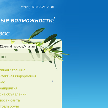
Четверг, 06.08.2026, 22:01
 ВОС
62
, e-mail: roovos@mail.ru
ню
авная страница
нтактная информация
нас
едприятия
ска объявлений
вости сайта
тоальбомы