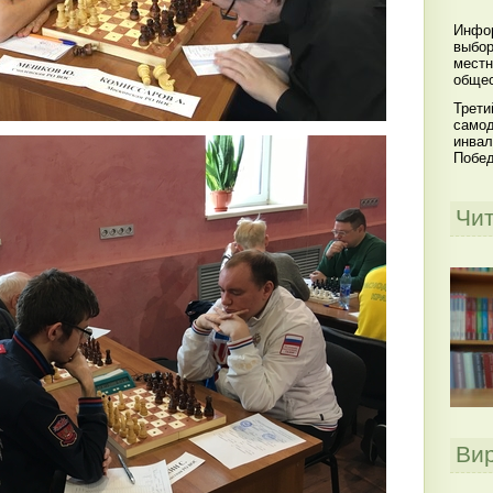
Инфор
выбор
местн
общес
Трети
самод
инвал
Побе
Чи
Ви