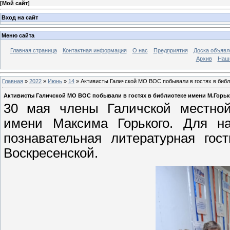
[
Мой сайт
]
Вход на сайт
Меню сайта
Главная страница
Контактная информация
О нас
Предприятия
Доска объявл
Архив
Наш
Главная
»
2022
»
Июнь
»
14
» Активисты Галичской МО ВОС побывали в гостях в библ
Активисты Галичской МО ВОС побывали в гостях в библиотеке имени М.Горь
30 мая члены Галичской местной
имени Максима Горького. Для н
познавательная литературная гос
Воскресенской.