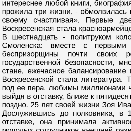
интереснее любой книги, биографи
прожила три жизни, - обмолвилась к
своему счастливая». Первые д
Воскресенская стала красноармейце
В шестнадцать - политруком кол
Смоленска: вместе с первыми
беспризорщины почти своих р
государственной безопасности, мн
стане, ежечасное балансирование
Воскресенской стала литература.
под ее пера, любимы миллионами ч
выйдя в отставку, ближе к пятидесят
поздно. 25 лет своей жизни Зоя Ив
Дослужившись до полковника, в 
отставке, она принимала активно
молодых сотрудников внешней разв